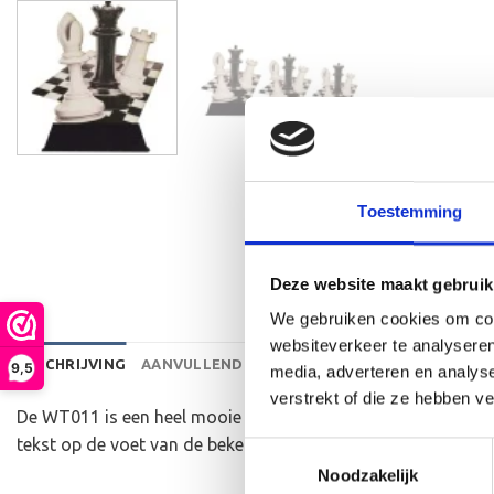
Toestemming
Deze website maakt gebruik
We gebruiken cookies om cont
websiteverkeer te analyseren
BESCHRIJVING
AANVULLENDE INFORMATIE
BEOORDELINGEN 
9,5
media, adverteren en analys
verstrekt of die ze hebben v
De WT011 is een heel mooie houten standaard die zeer gesc
tekst op de voet van de beker aan te brengen. We graveren d
Toestemmingsselectie
Noodzakelijk