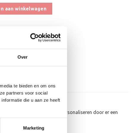
en - WT011 OP=OP aantal
n aan winkelwagen
aan verlanglijst
at
,
Hout
,
Op=Op Beelden
,
Schaken
Over
 media te bieden en om ons
ze partners voor social
nformatie die u aan ze heeft
kunnen de houten standaard personaliseren door er een
Marketing