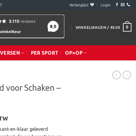
7
Verlanglijst
Login
0
WINKELWAGEN /
€
0.00
IVERSEN
PER SPORT
OP=OP
d voor Schaken –
lijke
ge
BTW
ant-en-klaar geleverd