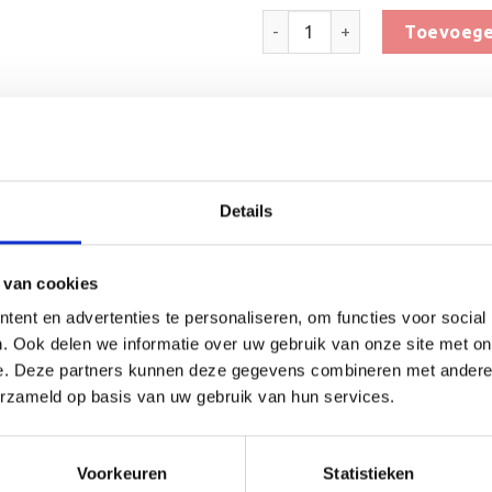
Houten Standaard voor Schak
Toevoege
Toevoegen 
SKU:
KWT011
Categorieën:
Beker met graveerpla
Details
 van cookies
ent en advertenties te personaliseren, om functies voor social
. Ook delen we informatie over uw gebruik van onze site met on
(0)
e. Deze partners kunnen deze gegevens combineren met andere i
erzameld op basis van uw gebruik van hun services.
hikt is voor ieder (sport)toernooi of businessevenement. We 
e tekst gecentreerd op een aluminium plaatje.
Voorkeuren
Statistieken