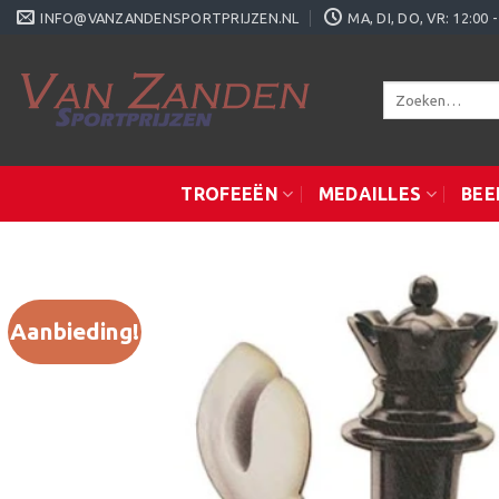
Ga
INFO@VANZANDENSPORTPRIJZEN.NL
MA, DI, DO, VR: 12:0
naar
inhoud
Zoeken
naar:
TROFEEËN
MEDAILLES
BEE
Aanbieding!