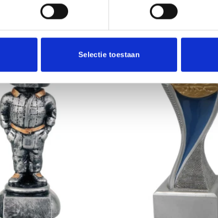
Selectie toestaan
Aanbieding!
Toevoegen
aan
verlanglijst