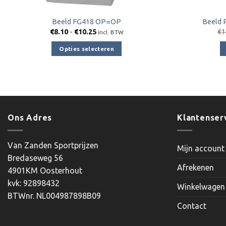
Beeld FG418 OP=OP
Beeld 
Prijsklasse:
€
8.10
-
€
10.25
€
1
incl. BTW
€8.10
tot
Opties selecteren
€10.25
Dit
product
heeft
meerdere
variaties.
Ons Adres
Klantenser
Deze
optie
kan
Van Zanden Sportprijzen
Mijn account
gekozen
Bredaseweg 56
worden
Afrekenen
4901KM Oosterhout
op
kvk: 92898432
Winkelwagen
de
BTWnr. NL004987898B09
productpagina
Contact