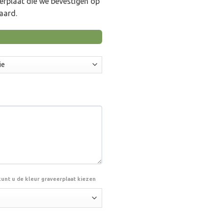
eerplaat die we bevestigen op
.
aard.
kunt u de kleur graveerplaat kiezen