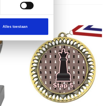
Alles toestaan
Toevoegen
Toevoegen
aan
aan
verlanglijst
verlanglijst