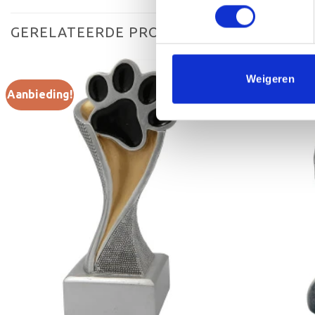
GERELATEERDE PRODUCTEN
Weigeren
Aanbieding!
Aanbieding!
Toevoegen
aan
verlanglijst