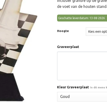
inclusief gravure op de grav
€11.20.
€9.80
de voet van de houten stand
Geschatte leverdatum: 13-08-2026
Hoogte
Graveerplaat
Kleur Graveerplaat
In dit menu 