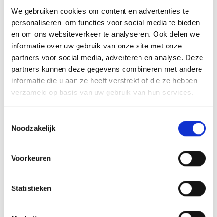
We gebruiken cookies om content en advertenties te
aan te brengen. We graveren de tekst gecentreerd op een
personaliseren, om functies voor social media te bieden
aluminium plaatje.
en om ons websiteverkeer te analyseren. Ook delen we
informatie over uw gebruik van onze site met onze
partners voor social media, adverteren en analyse. Deze
GERELATEERDE PRODUCTEN
partners kunnen deze gegevens combineren met andere
informatie die u aan ze heeft verstrekt of die ze hebben
verzameld op basis van uw gebruik van hun services.
Aanbieding!
Aanbieding!
Toestemmingsselectie
Toevoegen
Toevoegen
Noodzakelijk
aan
aan
verlanglijst
verlanglijst
Voorkeuren
Statistieken
Beeld FG418 OP=OP
Beeld FG283 (10 cm) OP=OP