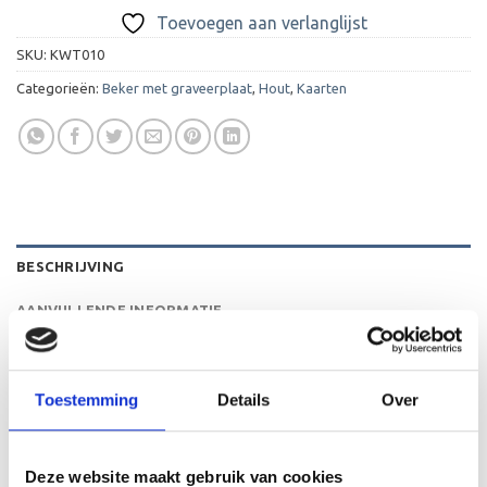
Toevoegen aan verlanglijst
SKU:
KWT010
Categorieën:
Beker met graveerplaat
,
Hout
,
Kaarten
BESCHRIJVING
AANVULLENDE INFORMATIE
BEOORDELINGEN (0)
Toestemming
Details
Over
De WT010 is een heel mooie houten standaard die zeer
geschikt is voor ieder (sport)toernooi of
businessevenement. We kunnen de houten standaard
Deze website maakt gebruik van cookies
personaliseren door er een tekst op de voet van de beker