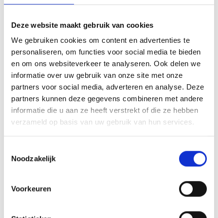
AANVULLENDE INFORMATIE
BEOORDELINGEN (0)
Deze website maakt gebruik van cookies
We gebruiken cookies om content en advertenties te
U kunt het glas personaliseren naar eigen wensen met een
personaliseren, om functies voor social media te bieden
afbeelding, logo of tekst. U kunt hiervoor onze designtool
en om ons websiteverkeer te analyseren. Ook delen we
gebruiken, waarna we het glas volgens uw eigen
informatie over uw gebruik van onze site met onze
gemaakte opmaak laseren.
partners voor social media, adverteren en analyse. Deze
partners kunnen deze gegevens combineren met andere
informatie die u aan ze heeft verstrekt of die ze hebben
verzameld op basis van uw gebruik van hun services.
GERELATEERDE PRODUCTEN
Toestemmingsselectie
Noodzakelijk
Toevoegen
Toevoegen
Voorkeuren
aan
aan
verlanglijst
verlanglijst