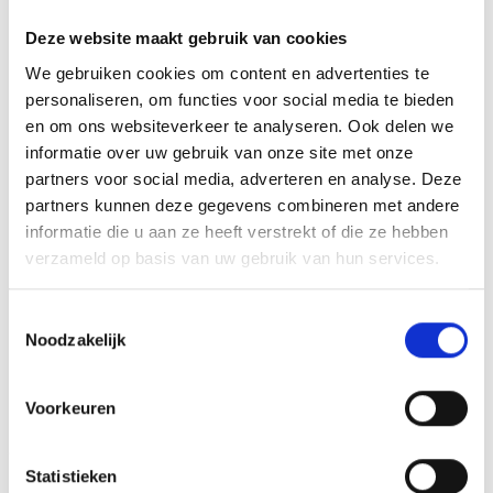
BEOORDELINGEN (0)
Deze website maakt gebruik van cookies
U kunt het glas personaliseren naar eigen wensen met een
We gebruiken cookies om content en advertenties te
afbeelding, logo of tekst. U kunt hiervoor onze designtool
personaliseren, om functies voor social media te bieden
gebruiken, waarna we het glas volgens uw eigen
en om ons websiteverkeer te analyseren. Ook delen we
gemaakte opmaaklaseren.
informatie over uw gebruik van onze site met onze
partners voor social media, adverteren en analyse. Deze
partners kunnen deze gegevens combineren met andere
informatie die u aan ze heeft verstrekt of die ze hebben
GERELATEERDE PRODUCTEN
verzameld op basis van uw gebruik van hun services.
Toestemmingsselectie
Noodzakelijk
Toevoegen
Toevoegen
aan
aan
Voorkeuren
verlanglijst
verlanglijst
Statistieken