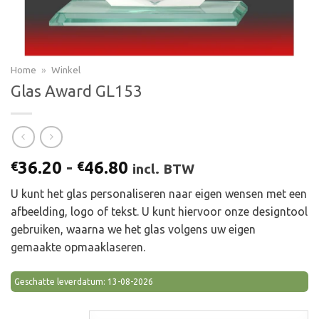
Home
»
Winkel
Glas Award GL153
Prijsklasse:
36.20
-
46.80
€
€
incl. BTW
€36.20
U kunt het glas personaliseren naar eigen wensen met een
tot
afbeelding, logo of tekst. U kunt hiervoor onze designtool
€46.80
gebruiken, waarna we het glas volgens uw eigen
gemaakte opmaaklaseren.
Geschatte leverdatum: 13-08-2026