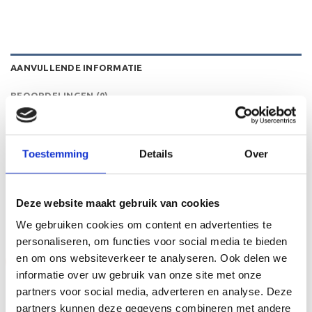
AANVULLENDE INFORMATIE
BEOORDELINGEN (0)
HOOGTE
21 cm
Toestemming
Details
Over
GERELATEERDE PRODUCTEN
Deze website maakt gebruik van cookies
We gebruiken cookies om content en advertenties te
personaliseren, om functies voor social media te bieden
en om ons websiteverkeer te analyseren. Ook delen we
Aanbieding!
Aanbieding!
informatie over uw gebruik van onze site met onze
Toevoegen
Toevoegen
partners voor social media, adverteren en analyse. Deze
aan
aan
verlanglijst
verlanglijst
partners kunnen deze gegevens combineren met andere