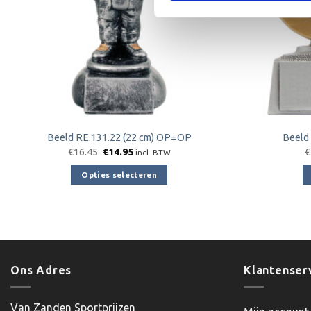
Beeld RE.131.22 (22 cm) OP=OP
Beeld
Oorspronkelijke
Huidige
€
16.45
€
14.95
€
incl. BTW
prijs
prijs
was:
is:
Opties selecteren
€16.45.
€14.95.
Dit
product
heeft
meerdere
variaties.
Ons Adres
Klantenser
Deze
optie
kan
Van Zanden Sportprijzen