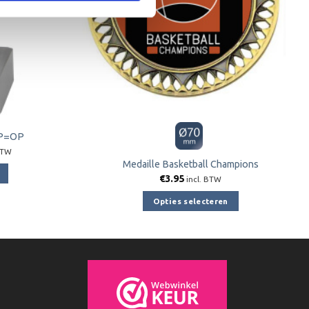
OP=OP
jke
ge
BTW
Medaille Basketball Champions
€
3.95
5.
incl. BTW
Opties selecteren
Dit
product
e
heeft
meerdere
variaties.
Deze