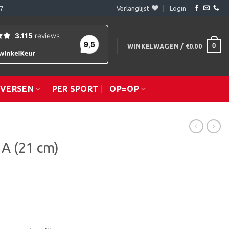
7
Verlanglijst
Login
0
WINKELWAGEN /
€
0.00
IVERSEN
PER SPORT
OP=OP
.A (21 cm)