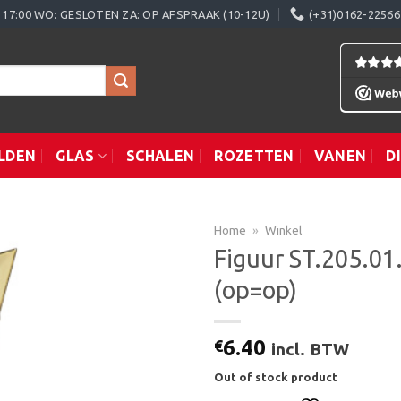
0 - 17:00 WO: GESLOTEN ZA: OP AFSPRAAK (10-12U)
(+31)0162-22566
LDEN
GLAS
SCHALEN
ROZETTEN
VANEN
D
Home
»
Winkel
Figuur ST.205.01
(op=op)
Toevoegen
aan
verlanglijst
6.40
€
incl. BTW
Out of stock product