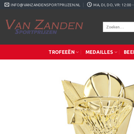
Ga
INFO@VANZANDENSPORTPRIJZEN.NL
MA, DI, DO, VR: 12:0
naar
inhoud
Zoeken
naar:
TROFEEËN
MEDAILLES
BEE