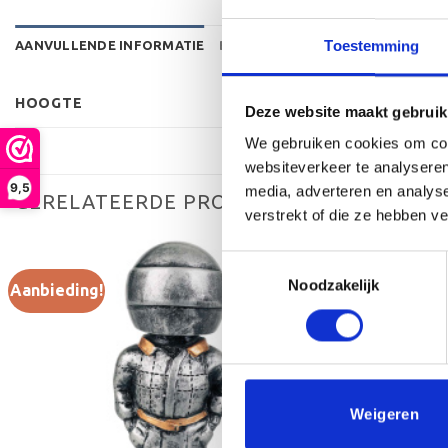
Toestemming
AANVULLENDE INFORMATIE
BEOORDELINGEN (0)
HOOGTE
Deze website maakt gebruik
We gebruiken cookies om cont
websiteverkeer te analyseren
9,5
media, adverteren en analys
GERELATEERDE PRODUCTEN
verstrekt of die ze hebben v
Toestemmingsselectie
Noodzakelijk
Aanbieding!
Aanbieding!
Toevoegen
aan
verlanglijst
Weigeren