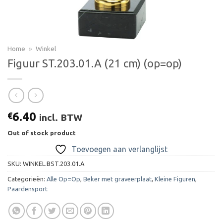
Home
»
Winkel
Figuur ST.203.01.A (21 cm) (op=op)
6.40
€
incl. BTW
Out of stock product
Toevoegen aan verlanglijst
SKU:
WINKEL.BST.203.01.A
Categorieën:
Alle Op=Op
,
Beker met graveerplaat
,
Kleine Figuren
,
Paardensport