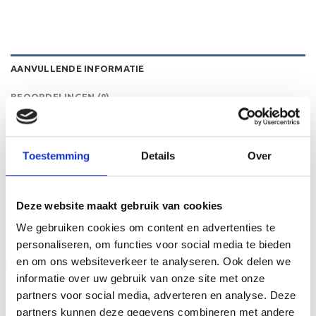
AANVULLENDE INFORMATIE
BEOORDELINGEN (0)
HOOGTE
21 cm
Toestemming
Details
Over
GERELATEERDE PRODUCTEN
Deze website maakt gebruik van cookies
We gebruiken cookies om content en advertenties te
personaliseren, om functies voor social media te bieden
en om ons websiteverkeer te analyseren. Ook delen we
Aanbieding!
Aanbieding!
informatie over uw gebruik van onze site met onze
Toevoegen
Toevoegen
partners voor social media, adverteren en analyse. Deze
aan
aan
verlanglijst
verlanglijst
partners kunnen deze gegevens combineren met andere