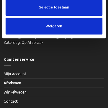
BTWnr. NL004987898B09
de
Selectie toestaan
productpagina
Openingstijden:
Weigeren
Maandag, Dinsdag, Donderdag, Vrijdag: 12:00 – 17:00
Zaterdag: Op Afspraak
Klantenservice
Mijn account
Afrekenen
Winkelwagen
Contact