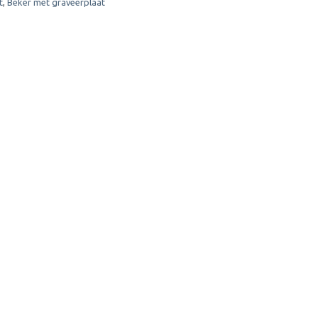
t
,
Beker met graveerplaat