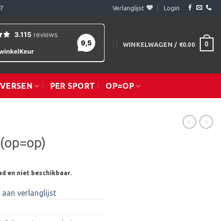
7
Verlanglijst
Login
0
WINKELWAGEN /
€
0.00
IVERSEN
PER SPORT
OP=OP
 (op=op)
ad en niet beschikbaar.
aan verlanglijst