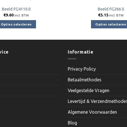
Beeld FG4110.0
Beeld FG266.0
€
9.60
€
5.15
incl. BTW
incl. BTW
Opties selecteren
Opties selecteren
Dit
Dit
product
product
heeft
heeft
meerdere
meerder
vice
Informatie
variaties.
variaties.
Deze
Deze
Privacy Policy
optie
optie
kan
kan
Betaalmethodes
gekozen
gekozen
worden
worden
Veelgestelde Vragen
op
op
Levertijd & Verzendmethode
de
de
productpagina
productp
Algemene Voorwaarden
Blog