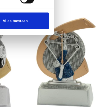
Alles toestaan
Aanbieding!
Toevoegen
Toevoegen
aan
aan
verlanglijst
verlanglijst