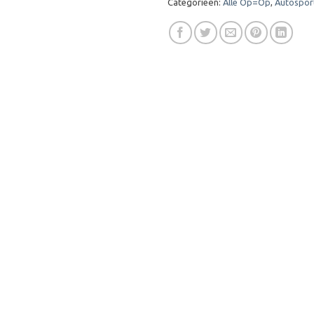
Categorieën:
Alle Op=Op
,
Autospor