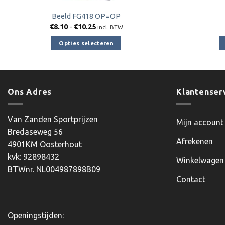
Beeld FG418 OP=OP
Prijsklasse:
€
8.10
-
€
10.25
incl. BTW
€8.10
tot
Opties selecteren
€10.25
Dit
product
heeft
meerdere
Ons Adres
Klantenser
variaties.
Deze
Van Zanden Sportprijzen
Mijn account
optie
Bredaseweg 56
kan
Afrekenen
4901KM Oosterhout
gekozen
kvk: 92898432
worden
Winkelwagen
BTWnr. NL004987898B09
op
Contact
de
productpagina
Openingstijden: