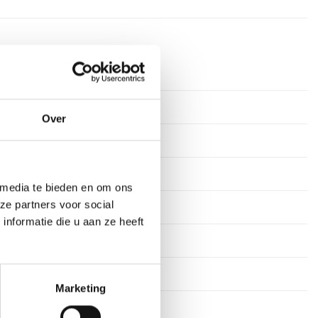
rkdagen
ium
Over
s
 media te bieden en om ons
ze partners voor social
stekens
nformatie die u aan ze heeft
en
29 cm, 31 cm
Marketing