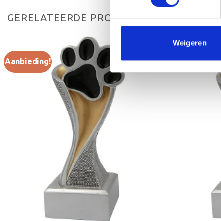
GERELATEERDE PRODUCTEN
Weigeren
Aanbieding!
Toevoegen
aan
verlanglijst