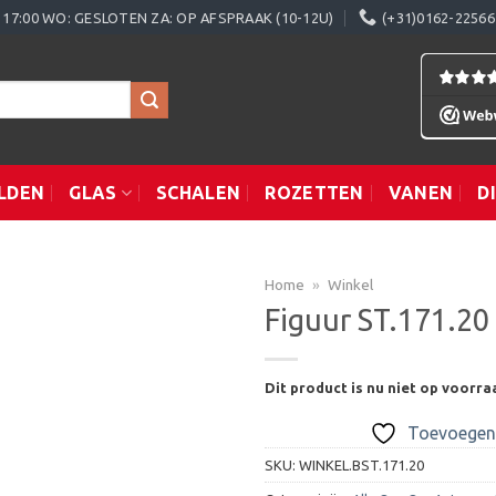
0 - 17:00 WO: GESLOTEN ZA: OP AFSPRAAK (10-12U)
(+31)0162-22566
LDEN
GLAS
SCHALEN
ROZETTEN
VANEN
D
Home
»
Winkel
Figuur ST.171.20
Toevoegen
Dit product is nu niet op voorra
aan
verlanglijst
Toevoegen 
SKU:
WINKEL.BST.171.20