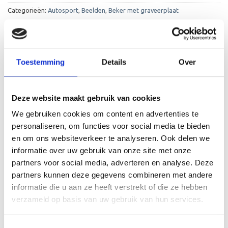
Categorieën:
Autosport
,
Beelden
,
Beker met graveerplaat
Toestemming
Details
Over
BESCHRIJVING
Deze website maakt gebruik van cookies
We gebruiken cookies om content en advertenties te
AANVULLENDE INFORMATIE
personaliseren, om functies voor social media te bieden
BEOORDELINGEN (0)
en om ons websiteverkeer te analyseren. Ook delen we
informatie over uw gebruik van onze site met onze
De FG4110.0 is een zeer mooi trofee die zeer geschikt is
partners voor social media, adverteren en analyse. Deze
voor ieder (sport)toernooi of businessevenement. We
partners kunnen deze gegevens combineren met andere
kunnen de beker personaliseren door er een tekst op de
informatie die u aan ze heeft verstrekt of die ze hebben
voet van de beker aan te brengen. De tekst wordt door
verzameld op basis van uw gebruik van hun services.
middel van graveren aangebracht op de beker.
Toestemmingsselectie