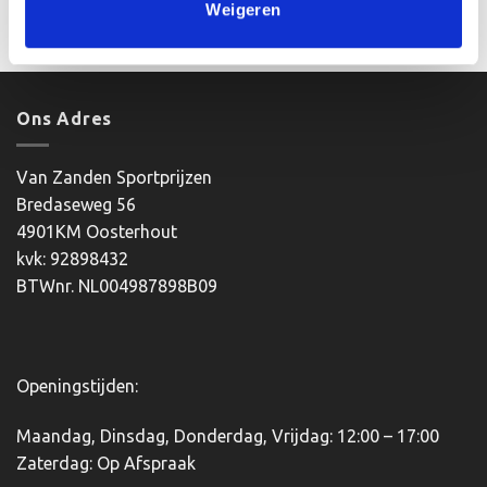
Weigeren
product
heeft
meerdere
variaties.
Deze
Ons Adres
optie
kan
Van Zanden Sportprijzen
gekozen
worden
Bredaseweg 56
op
4901KM Oosterhout
de
kvk: 92898432
productpagina
BTWnr. NL004987898B09
Openingstijden:
Maandag, Dinsdag, Donderdag, Vrijdag: 12:00 – 17:00
Zaterdag: Op Afspraak