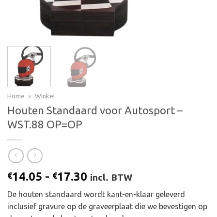
Home
»
Winkel
Houten Standaard voor Autosport –
WST.88 OP=OP
Prijsklasse:
14.05
-
17.30
€
€
incl. BTW
€14.05
De houten standaard wordt kant-en-klaar geleverd
tot
inclusief gravure op de graveerplaat die we bevestigen op
€17.30