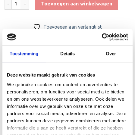
Houten Standaard voor Autosport - WST.88 OP=OP aantal
Toevoegen aan winkelwagen
Toevoegen aan verlanglijst
SKU:
WINKEL.KWST.88
Categorieën:
Autosport
,
Beker met graveerplaat
,
Op=Op Beelden
Toestemming
Details
Over
Deze website maakt gebruik van cookies
We gebruiken cookies om content en advertenties te
personaliseren, om functies voor social media te bieden
BESCHRIJVING
en om ons websiteverkeer te analyseren. Ook delen we
informatie over uw gebruik van onze site met onze
AANVULLENDE INFORMATIE
partners voor social media, adverteren en analyse. Deze
BEOORDELINGEN (0)
partners kunnen deze gegevens combineren met andere
informatie die u aan ze heeft verstrekt of die ze hebben
De WST.88 is een heel mooie houten standaard die zeer