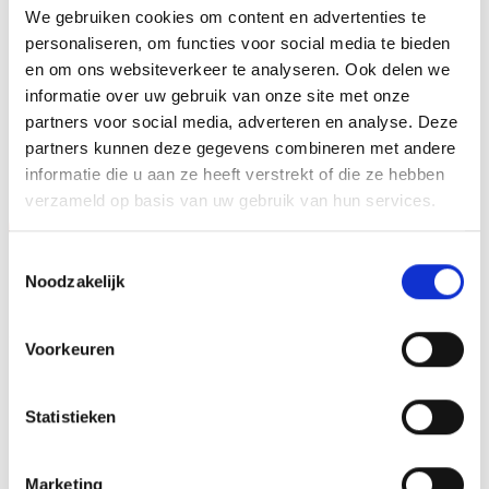
We gebruiken cookies om content en advertenties te
HOOGTE
40 cm, 45 cm, 50 cm
personaliseren, om functies voor social media te bieden
en om ons websiteverkeer te analyseren. Ook delen we
informatie over uw gebruik van onze site met onze
partners voor social media, adverteren en analyse. Deze
GERELATEERDE PRODUCTEN
partners kunnen deze gegevens combineren met andere
informatie die u aan ze heeft verstrekt of die ze hebben
verzameld op basis van uw gebruik van hun services.
Aanbieding!
Aanbieding!
Toestemmingsselectie
Toevoegen
Toevoegen
Noodzakelijk
aan
aan
verlanglijst
verlanglijst
Voorkeuren
Statistieken
Beeld FG155.13 (12 cm)
Z0161 (17 cm) OP=OP
OP=OP
Marketing