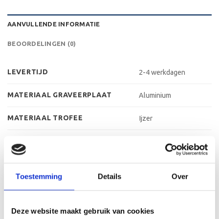
AANVULLENDE INFORMATIE
BEOORDELINGEN (0)
LEVERTIJD
2-4 werkdagen
MATERIAAL GRAVEERPLAAT
Aluminium
MATERIAAL TROFEE
Ijzer
MATERIAAL VOET
Kunststof
MAX AANTAL REGELS
3 regels
Toestemming
Details
Over
MAX TEKENS PER REGEL
30 leestekens
METHODE PERSONALISATIE
Graveren
Deze website maakt gebruik van cookies