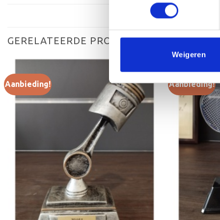
GERELATEERDE PRODUCTEN
Weigeren
Aanbieding!
Aanbieding!
Toevoegen
aan
verlanglijst