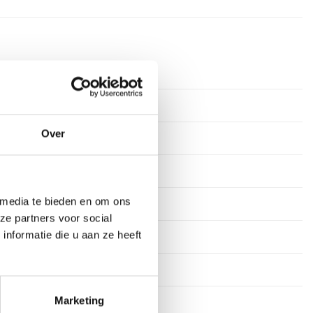
rkdagen
ium
Over
tof
 media te bieden en om ons
s
ze partners voor social
nformatie die u aan ze heeft
stekens
en
Marketing
45 cm, 50 cm