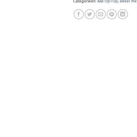
Categorieën:
Alle Op=Op
,
Beker me