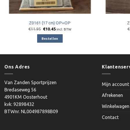
Z0161 (17 cm) OP=OP
Z
Oorspronkelijke
Huidige
€
11.95
€
10.45
€
incl. BTW
prijs
prijs
was:
is:
Bestellen
€11.95.
€10.45.
Ons Adres
Klantenser
Van Zanden Sportprijzen
Mijn account
Bredaseweg 56
Afrekenen
4901KM Oosterhout
kvk: 92898432
Winkelwagen
BTWnr. NL004987898B09
Contact