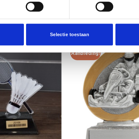
Selectie toestaan
Aanbieding!
Toevoegen
aan
verlanglijst