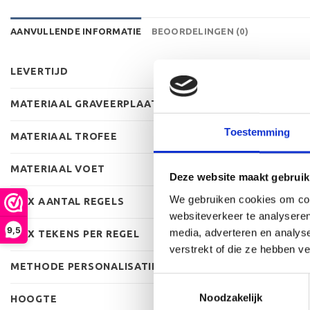
AANVULLENDE INFORMATIE
BEOORDELINGEN (0)
LEVERTIJD
MATERIAAL GRAVEERPLAAT
Toestemming
MATERIAAL TROFEE
MATERIAAL VOET
Deze website maakt gebruik
We gebruiken cookies om cont
MAX AANTAL REGELS
websiteverkeer te analyseren
9,5
media, adverteren en analys
MAX TEKENS PER REGEL
verstrekt of die ze hebben v
METHODE PERSONALISATIE
Toestemmingsselectie
Noodzakelijk
HOOGTE