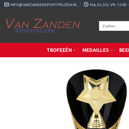
Ga
INFO@VANZANDENSPORTPRIJZEN.NL
MA, DI, DO, VR: 12:0
naar
inhoud
Zoeken
naar:
TROFEEËN
MEDAILLES
BEE