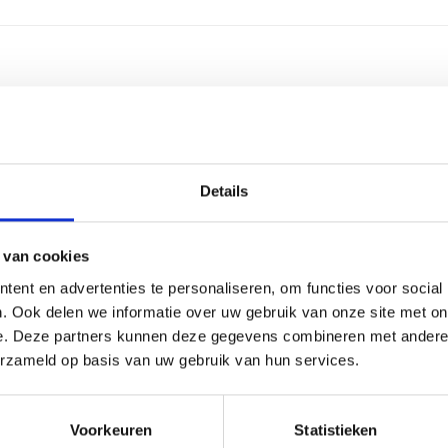
2-4 we
Alumin
Details
Ijzer
Kunsts
 van cookies
ent en advertenties te personaliseren, om functies voor social
3 regel
. Ook delen we informatie over uw gebruik van onze site met on
e. Deze partners kunnen deze gegevens combineren met andere i
30 lee
erzameld op basis van uw gebruik van hun services.
Graver
Voorkeuren
Statistieken
40 cm, 