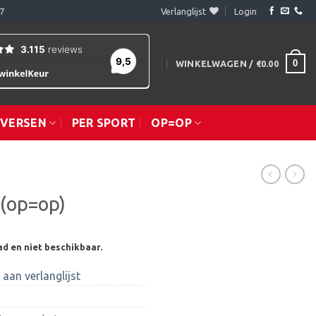
7
Verlanglijst
Login
0
WINKELWAGEN /
€
0.00
IVERSEN
PER SPORT
OP=OP
 (op=op)
ad en niet beschikbaar.
aan verlanglijst