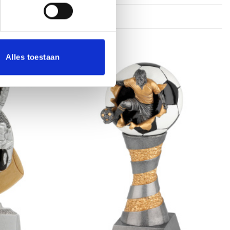
Alles toestaan
Toevoegen
Toevoegen
aan
aan
verlanglijst
verlanglijst