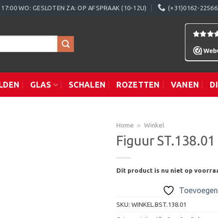
0 - 17:00 WO: GESLOTEN ZA: OP AFSPRAAK (10-12U)
(+31)0162-22566
LDEN
GLAS
SCHALEN
ROZETTEN
VANEN
D
Home
»
Winkel
Figuur ST.138.01
Toevoegen
Dit product is nu niet op voorra
aan
verlanglijst
Toevoegen 
SKU:
WINKEL.BST.138.01