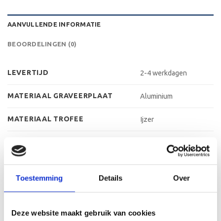
AANVULLENDE INFORMATIE
BEOORDELINGEN (0)
LEVERTIJD
2-4 werkdagen
MATERIAAL GRAVEERPLAAT
Aluminium
MATERIAAL TROFEE
Ijzer
MATERIAAL VOET
Kunststof
MAX AANTAL REGELS
3 regels
Toestemming
Details
Over
MAX TEKENS PER REGEL
30 leestekens
METHODE PERSONALISATIE
Graveren
Deze website maakt gebruik van cookies