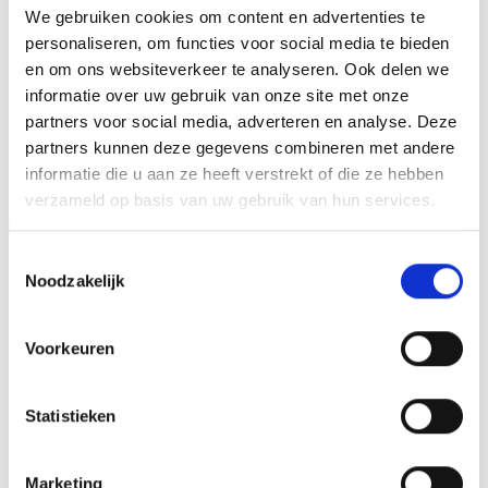
We gebruiken cookies om content en advertenties te
HOOGTE
40 cm, 45 cm, 50 cm
personaliseren, om functies voor social media te bieden
en om ons websiteverkeer te analyseren. Ook delen we
informatie over uw gebruik van onze site met onze
partners voor social media, adverteren en analyse. Deze
GERELATEERDE PRODUCTEN
partners kunnen deze gegevens combineren met andere
informatie die u aan ze heeft verstrekt of die ze hebben
verzameld op basis van uw gebruik van hun services.
Aanbieding!
Aanbieding!
Toestemmingsselectie
Toevoegen
Toevoegen
Noodzakelijk
aan
aan
verlanglijst
verlanglijst
Voorkeuren
Statistieken
Beeld RE.062.78 (17 cm)
Z0161 (17 cm) OP=OP
OP=OP
Marketing