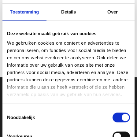
productpagina
Toestemming
Details
Over
Wintersportmedaille –
Deze website maakt gebruik van cookies
DI5000.Q
€
1.50
We gebruiken cookies om content en advertenties te
incl. BTW
personaliseren, om functies voor social media te bieden
Opties selecteren
en om ons websiteverkeer te analyseren. Ook delen we
Dit
informatie over uw gebruik van onze site met onze
product
heeft
partners voor social media, adverteren en analyse. Deze
meerdere
partners kunnen deze gegevens combineren met andere
variaties.
informatie die u aan ze heeft verstrekt of die ze hebben
Ons Adres
Deze
verzameld op basis van uw gebruik van hun services.
optie
kan
Van Zanden Sportprijzen
gekozen
Toestemmingsselectie
Bredaseweg 56
worden
Noodzakelijk
4901KM Oosterhout
op
de
kvk: 92898432
Voorkeuren
productpagina