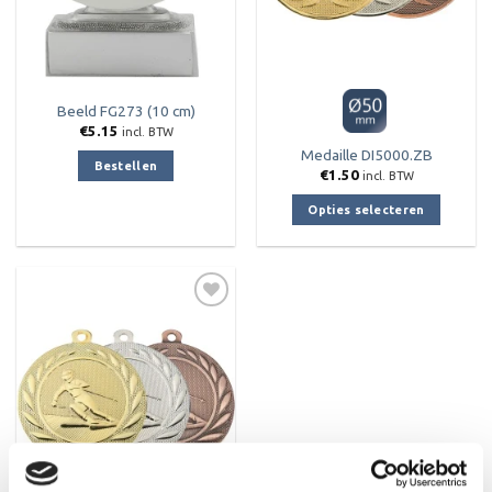
Beeld FG273 (10 cm)
€
5.15
incl. BTW
Medaille DI5000.ZB
Bestellen
€
1.50
incl. BTW
Opties selecteren
Dit
product
heeft
meerdere
variaties.
Deze
Toevoegen
optie
aan
verlanglijst
kan
gekozen
worden
op
de