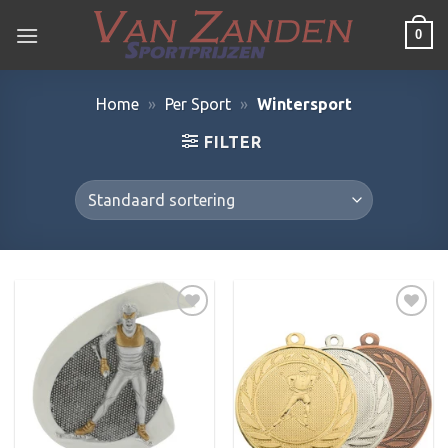
Ga
0
naar
inhoud
Home
»
Per Sport
»
Wintersport
FILTER
Toevoegen
Toevoegen
aan
aan
verlanglijst
verlanglijst