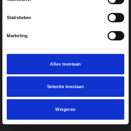
BTWnr. NL004987898B09
Statistieken
Openingstijden:
Marketing
Maandag, Dinsdag, Donderdag, Vrijdag: 12:00 – 17:00
Zaterdag: Op Afspraak
Alles toestaan
Klantenservice
Mijn account
Selectie toestaan
Afrekenen
Winkelwagen
Weigeren
Contact