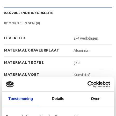
AANVULLENDE INFORMATIE
BEOORDELINGEN (0)
LEVERTIJD
2-4 werkdagen
MATERIAAL GRAVEERPLAAT
Aluminium
MATERIAAL TROFEE
Ijzer
MATERIAAL VOET
Kunststof
MAX AANTAL REGELS
3 regels
Toestemming
Details
Over
MAX TEKENS PER REGEL
30 leestekens
METHODE PERSONALISATIE
Graveren