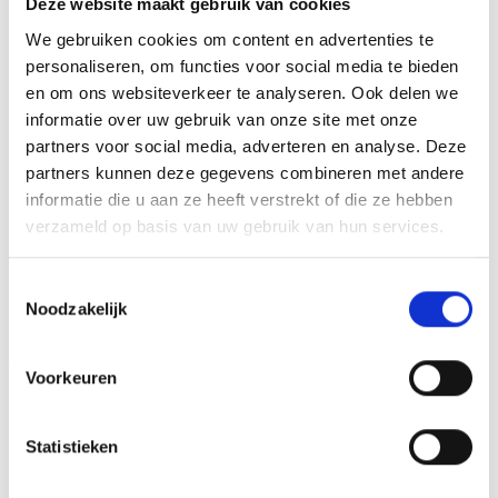
Deze website maakt gebruik van cookies
HOOGTE
40 cm, 45 cm, 50 cm
We gebruiken cookies om content en advertenties te
personaliseren, om functies voor social media te bieden
en om ons websiteverkeer te analyseren. Ook delen we
informatie over uw gebruik van onze site met onze
GERELATEERDE PRODUCTEN
partners voor social media, adverteren en analyse. Deze
partners kunnen deze gegevens combineren met andere
informatie die u aan ze heeft verstrekt of die ze hebben
verzameld op basis van uw gebruik van hun services.
Aanbieding!
Toevoegen
Toevoegen
Toestemmingsselectie
aan
aan
verlanglijst
verlanglijst
Noodzakelijk
Voorkeuren
Statistieken
Flexx figuur P009 – Judo
Beeld RE.132 (16 cm) OP=OP