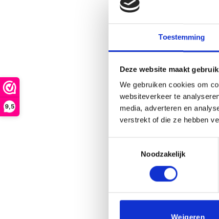
Toestemming
Deze website maakt gebruik
Flexx fig
We gebruiken cookies om cont
€
3.
websiteverkeer te analyseren
B
9,5
media, adverteren en analys
verstrekt of die ze hebben v
Toestemmingsselectie
Noodzakelijk
Weigeren