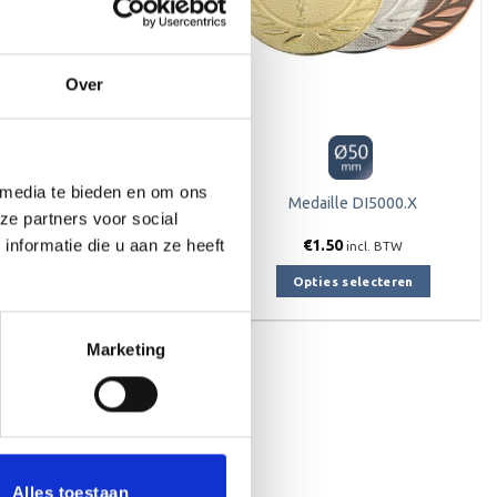
worden
op
de
Over
productpagina
 media te bieden en om ons
udomedaille – DI5000.I
Medaille DI5000.X
ze partners voor social
€
1.50
€
1.50
nformatie die u aan ze heeft
incl. BTW
incl. BTW
Opties selecteren
Opties selecteren
Dit
Dit
product
product
Marketing
heeft
heeft
meerdere
meerdere
eding!
variaties.
variaties.
Deze
Deze
Toevoegen
aan
optie
optie
verlanglijst
kan
kan
Alles toestaan