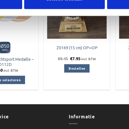
op
de
productpagina
Z0169 (15 cm) OP=OP
Oorspronkelijke
Huidige
€
9.45
€
7.95
htsport Medaille –
incl. BTW
prijs
prijs
D112D
was:
is:
Bestellen
50
€9.45.
€7.95.
incl. BTW
s selecteren
Dit
product
heeft
meerdere
variaties.
vice
Informatie
Deze
optie