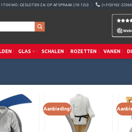
0 - 17:00 WO: GESLOTEN ZA: OP AFSPRAAK (10-12U)
(+31)0162-22566
LDEN
GLAS
SCHALEN
ROZETTEN
VANEN
D
Aanbieding!
Aanbi
Toevoegen
Toevoegen
aan
aan
verlanglijst
verlanglijst