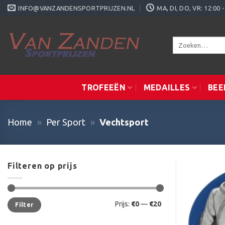
Ga
INFO@VANZANDENSPORTPRIJZEN.NL
MA, DI, DO, VR: 12:0
naar
inhoud
Zoeken
naar:
TROFEEËN
MEDAILLES
BEE
Home
»
Per Sport
»
Vechtsport
Filteren op prijs
Min.
Max.
Prijs:
€0
—
€20
Filter
prijs
prijs