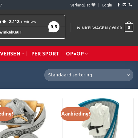
7
Verlanglijst
Login
0
WINKELWAGEN /
€
0.00
IVERSEN
PER SPORT
OP=OP
eding!
Aanbieding!
Toevoegen
Toevoegen
aan
aan
verlanglijst
verlanglijst