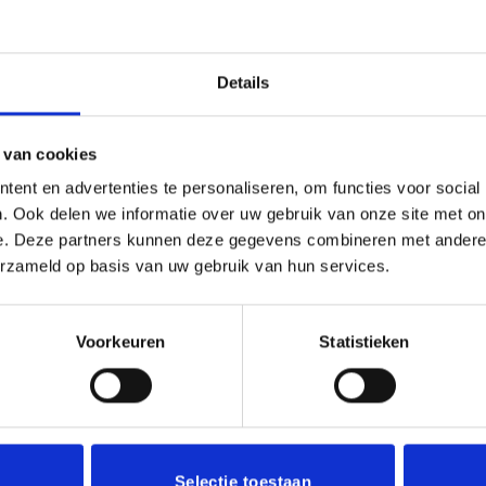
worden
op
de
Details
productpagina
 van cookies
Houten Standaard voor Judo –
uur P009 – Judo
WCK.46 OP=OP
ent en advertenties te personaliseren, om functies voor social
Oorspronkelijke
Huidige
95
€
8.40
€
6.90
incl. BTW
incl. BTW
J
prijs
prijs
. Ook delen we informatie over uw gebruik van onze site met on
was:
is:
estellen
Opties selecteren
e. Deze partners kunnen deze gegevens combineren met andere i
€8.40.
€6.90.
Dit
erzameld op basis van uw gebruik van hun services.
product
heeft
meerdere
Voorkeuren
Statistieken
variaties.
Deze
Aanbieding!
Aanbi
optie
kan
Toevoegen
Toevoegen
aan
aan
gekozen
verlanglijst
verlanglijst
Selectie toestaan
worden