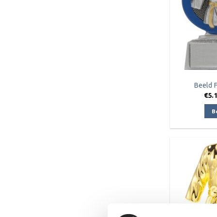
Beeld 
€
5.
B