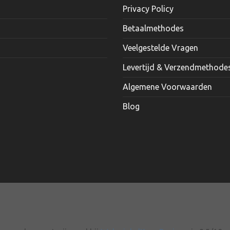
kan
Privacy Policy
gekozen
Betaalmethodes
worden
op
Veelgestelde Vragen
de
productpagina
Levertijd & Verzendmethode
Algemene Voorwaarden
Blog