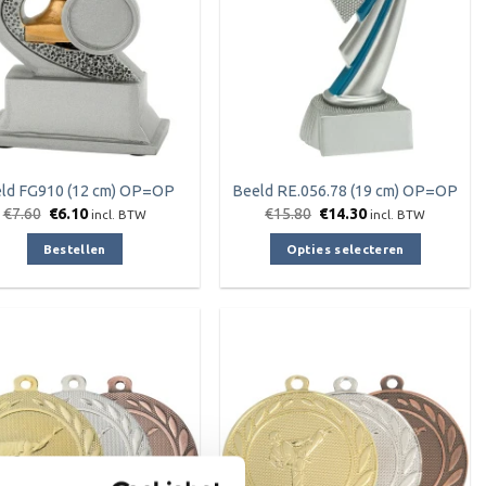
ld FG910 (12 cm) OP=OP
Beeld RE.056.78 (19 cm) OP=OP
Oorspronkelijke
Huidige
Oorspronkelijke
Huidige
€
7.60
€
6.10
€
15.80
€
14.30
incl. BTW
incl. BTW
prijs
prijs
prijs
prijs
was:
is:
was:
is:
Bestellen
Opties selecteren
€7.60.
€6.10.
€15.80.
€14.30.
Dit
product
heeft
meerdere
variaties.
Deze
Toevoegen
Toevoegen
aan
aan
optie
verlanglijst
verlanglijst
kan
gekozen