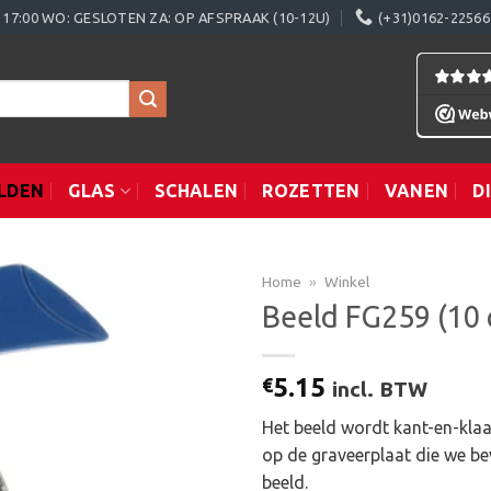
0 - 17:00 WO: GESLOTEN ZA: OP AFSPRAAK (10-12U)
(+31)0162-22566
LDEN
GLAS
SCHALEN
ROZETTEN
VANEN
D
Home
»
Winkel
Beeld FG259 (10 
Toevoegen
5.15
€
incl. BTW
aan
verlanglijst
Het beeld wordt kant-en-klaa
op de graveerplaat die we be
beeld.