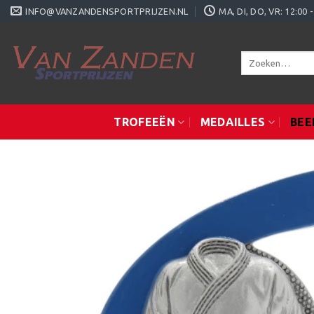
Ga
INFO@VANZANDENSPORTPRIJZEN.NL
MA, DI, DO, VR: 12:0
naar
inhoud
Zoeken
naar:
TROFEEËN
MEDAILLES
BEE