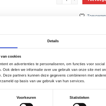
Toevoegen 
SKU:
BFG259
Categorieën:
Beelden
,
Beker met gr
Details
 van cookies
ent en advertenties te personaliseren, om functies voor social
(0)
. Ook delen we informatie over uw gebruik van onze site met on
e. Deze partners kunnen deze gegevens combineren met andere i
der (sport)toernooi of businessevenement. We kunnen het beeld 
erzameld op basis van uw gebruik van hun services.
uminium plaatje.
Voorkeuren
Statistieken