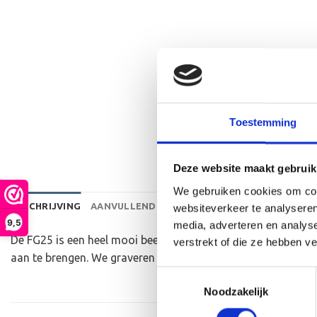
Toestemming
Deze website maakt gebruik
We gebruiken cookies om cont
BESCHRIJVING
AANVULLENDE INFORMATIE
BEOORDELINGEN 
websiteverkeer te analyseren
9,5
media, adverteren en analys
De FG25 is een heel mooi beeld die zeer geschikt is voor ie
verstrekt of die ze hebben v
aan te brengen. We graveren de tekst gecentreerd op een al
Toestemmingsselectie
Noodzakelijk