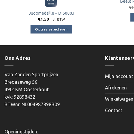
Beeld 
€
1
Judomedaille – DI5000.I
€
1.50
incl. BTW
Opties selecteren
Dit
product
heeft
meerdere
Ons Adres
Klantenser
variaties.
Deze
Van Zanden Sportprijzen
Mijn account
optie
Bredaseweg 56
kan
Afrekenen
4901KM Oosterhout
gekozen
kvk: 92898432
worden
Winkelwagen
BTWnr. NL004987898B09
op
Contact
de
productpagina
Openingstijden: