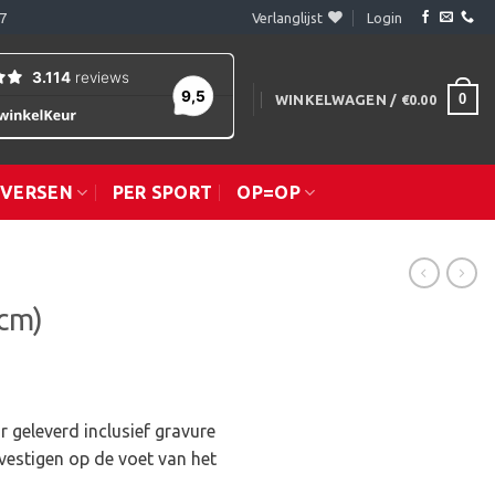
7
Verlanglijst
Login
0
WINKELWAGEN /
€
0.00
IVERSEN
PER SPORT
OP=OP
cm)
r geleverd inclusief gravure
vestigen op de voet van het