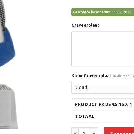
Geschatte leverdatum: 11-08-2026
Graveerplaat
Kleur Graveerplaat
In dit menu 
PRODUCT PRIJS €
5.15
X 1
TOTAAL
Beeld FG259 (10 cm) aantal
Toevoege