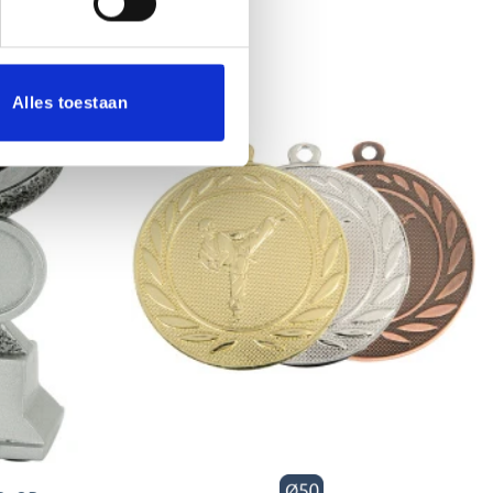
Alles toestaan
Toevoegen
Toevoegen
aan
aan
verlanglijst
verlanglijst