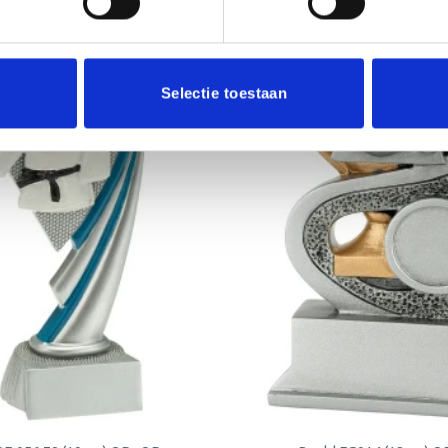
Selectie toestaan
Aanbieding!
Toevoegen
aan
verlanglijst