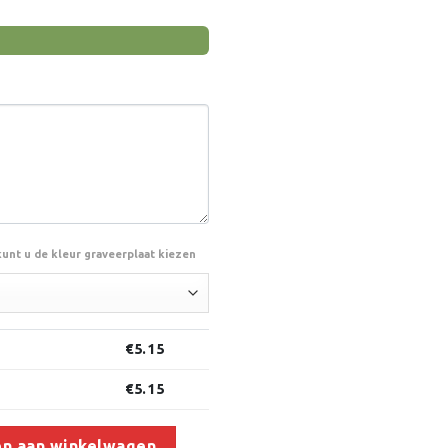
kunt u de kleur graveerplaat kiezen
€
5.15
€
5.15
n aan winkelwagen