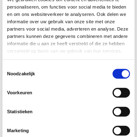
personaliseren, om functies voor social media te bieden
en om ons websiteverkeer te analyseren. Ook delen we
GERELATEERDE PRODUCTEN
informatie over uw gebruik van onze site met onze
partners voor social media, adverteren en analyse. Deze
partners kunnen deze gegevens combineren met andere
informatie die u aan ze heeft verstrekt of die ze hebben
verzameld op basis van uw gebruik van hun services.
Toevoegen
Toevoegen
aan
aan
verlanglijst
verlanglijst
Toestemmingsselectie
Noodzakelijk
Voorkeuren
Beeld FG4041
Beeld FG253 (10 cm)
Statistieken
€
10.20
€
5.75
incl. BTW
incl. BTW
Bestellen
Bestellen
Marketing