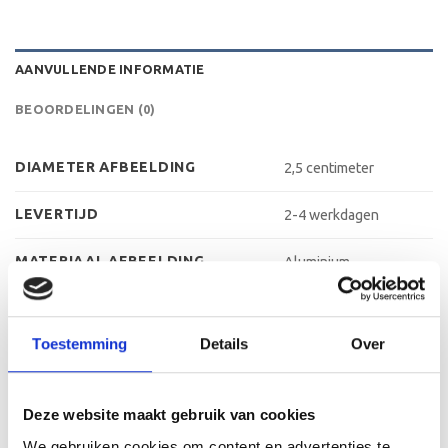
AANVULLENDE INFORMATIE
BEOORDELINGEN (0)
DIAMETER AFBEELDING
2,5 centimeter
LEVERTIJD
2-4 werkdagen
MATERIAAL AFBEELDING
Aluminium
MATERIAAL VOET
Kunststof
Toestemming
Details
Over
METHODE PERSONALISATIE
Labelen
HOOGTE
13 cm, 15 cm, 16 cm
Deze website maakt gebruik van cookies
We gebruiken cookies om content en advertenties te