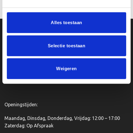
Alles toestaan
Ons Adres
Selectie toestaan
Van Zanden Sportprijzen
Bredaseweg 56
4901KM Oosterhout
Weigeren
kvk: 92898432
BTWnr. NL004987898B09
Openingstijden:
Maandag, Dinsdag, Donderdag, Vrijdag: 12:00 – 17:00
Zaterdag: Op Afspraak