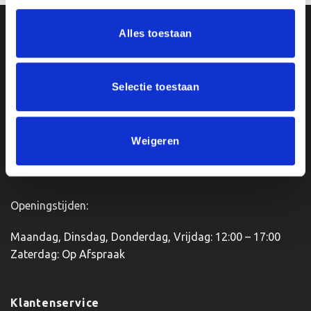
Alles toestaan
Ons Adres
Van Zanden Sportprijzen
Selectie toestaan
Bredaseweg 56
4901KM Oosterhout
kvk: 92898432
Weigeren
BTWnr. NL004987898B09
Openingstijden:
Maandag, Dinsdag, Donderdag, Vrijdag: 12:00 – 17:00
Zaterdag: Op Afspraak
Klantenservice