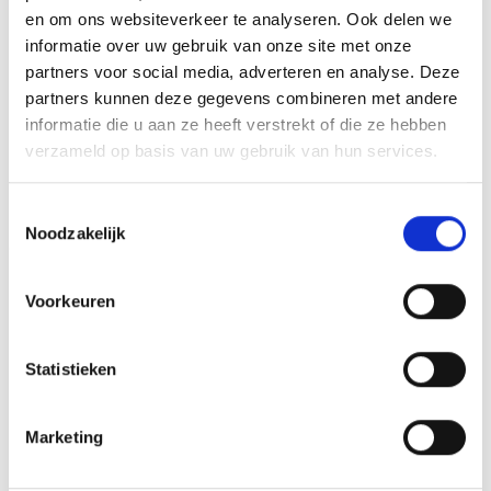
en om ons websiteverkeer te analyseren. Ook delen we
informatie over uw gebruik van onze site met onze
GERELATEERDE PRODUCTEN
partners voor social media, adverteren en analyse. Deze
partners kunnen deze gegevens combineren met andere
informatie die u aan ze heeft verstrekt of die ze hebben
verzameld op basis van uw gebruik van hun services.
Toevoegen
Toevoegen
aan
aan
Toestemmingsselectie
verlanglijst
verlanglijst
Noodzakelijk
Voorkeuren
Statistieken
Beeld FG360 (11,5 cm)
Beeld FG155 (12 cm)
€
30.10
€
6.90
incl. BTW
incl. BTW
Marketing
Bestellen
Bestellen