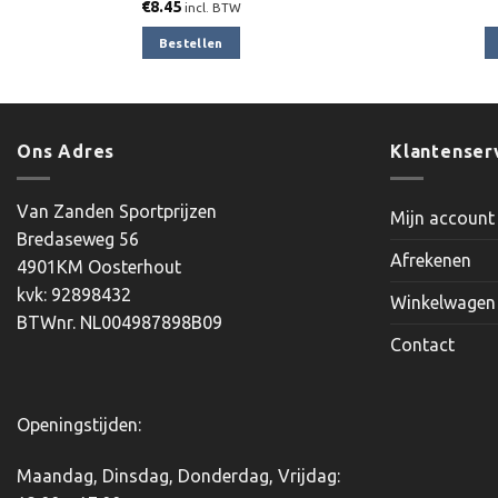
€
8.45
incl. BTW
Bestellen
Ons Adres
Klantenser
Van Zanden Sportprijzen
Mijn account
Bredaseweg 56
Afrekenen
4901KM Oosterhout
kvk: 92898432
Winkelwagen
BTWnr. NL004987898B09
Contact
Openingstijden:
Maandag, Dinsdag, Donderdag, Vrijdag: