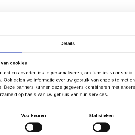
2,5 cen
Details
2-4 we
Alumin
 van cookies
ent en advertenties te personaliseren, om functies voor social
Kunsts
. Ook delen we informatie over uw gebruik van onze site met on
e. Deze partners kunnen deze gegevens combineren met andere i
Labele
erzameld op basis van uw gebruik van hun services.
17 cm, 
Voorkeuren
Statistieken