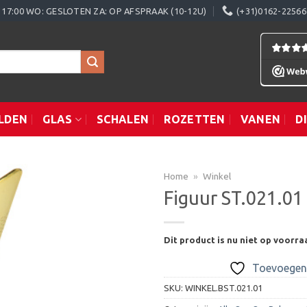
0 - 17:00 WO: GESLOTEN ZA: OP AFSPRAAK (10-12U)
(+31)0162-22566
LDEN
GLAS
SCHALEN
ROZETTEN
VANEN
D
Home
»
Winkel
Figuur ST.021.01
Toevoegen
Dit product is nu niet op voorra
aan
verlanglijst
Toevoegen 
SKU:
WINKEL.BST.021.01