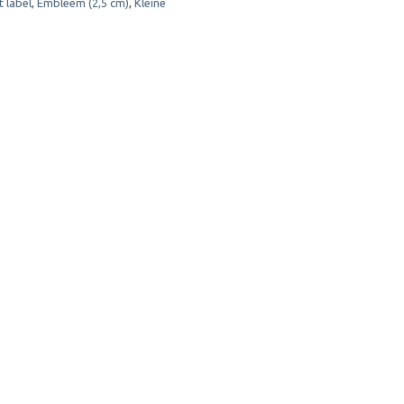
 label
,
Embleem (2,5 cm)
,
Kleine