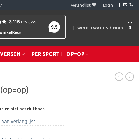
7
Verlanglijst
Login
0
WINKELWAGEN /
€
0.00
IVERSEN
PER SPORT
OP=OP
 (op=op)
ad en niet beschikbaar.
aan verlanglijst