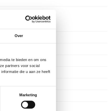
timeter
Over
rkdagen
ium
 media te bieden en om ons
tof
ze partners voor social
nformatie die u aan ze heeft
n
18 cm, 20 cm
Marketing