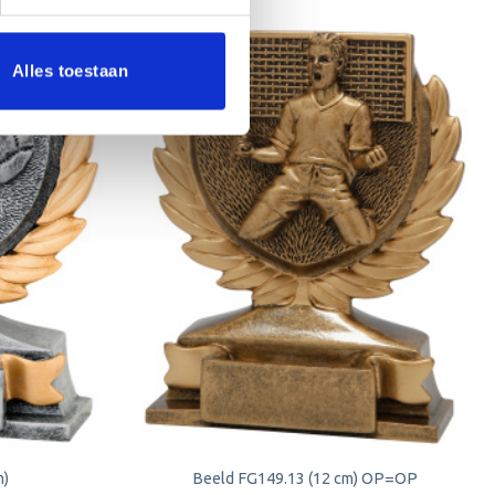
Alles toestaan
Aanbieding!
Toevoegen
Toevoegen
aan
aan
verlanglijst
verlanglijst
m)
Beeld FG149.13 (12 cm) OP=OP