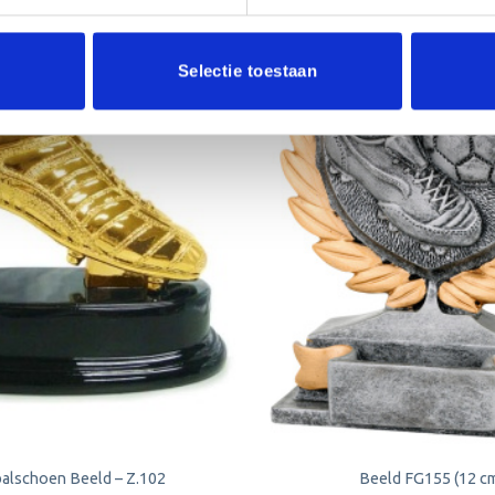
Selectie toestaan
Toevoegen
aan
verlanglijst
alschoen Beeld – Z.102
Beeld FG155 (12 c