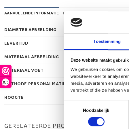
AANVULLENDE INFORMATIE
BEOORDELINGEN (0)
DIAMETER AFBEELDING
Toestemming
LEVERTIJD
MATERIAAL AFBEELDING
Deze website maakt gebruik
We gebruiken cookies om cont
MATERIAAL VOET
websiteverkeer te analyseren
9,5
media, adverteren en analys
METHODE PERSONALISATIE
verstrekt of die ze hebben v
HOOGTE
Toestemmingsselectie
Noodzakelijk
GERELATEERDE PRODUCTEN