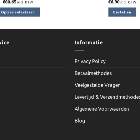
€
80.65
€
6.90
incl. BTW
incl. BTW
Opties selecteren
Bestellen
Dit
product
heeft
meerdere
vice
Informatie
variaties.
Deze
Privacy Policy
optie
kan
Betaalmethodes
gekozen
worden
Veelgestelde Vragen
op
Levertijd & Verzendmethode
de
productpagina
Algemene Voorwaarden
Blog