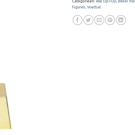
Categorieën:
Alle Op=Op
,
Beker met
Figuren
,
Voetbal