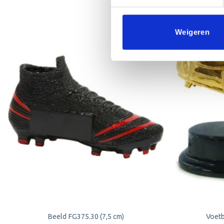
Weigeren
Toevoegen
aan
verlanglijst
Beeld FG375.30 (7,5 cm)
Voetb