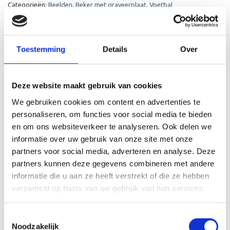
Categorieën:
Beelden
,
Beker met graveerplaat
,
Voetbal
Toestemming
Details
Over
Deze website maakt gebruik van cookies
BESCHRIJVING
We gebruiken cookies om content en advertenties te
AANVULLENDE INFORMATIE
personaliseren, om functies voor social media te bieden
en om ons websiteverkeer te analyseren. Ook delen we
BEOORDELINGEN (0)
informatie over uw gebruik van onze site met onze
partners voor social media, adverteren en analyse. Deze
De RE.040.78 is een zeer mooi trofee die zeer geschikt is
partners kunnen deze gegevens combineren met andere
voor ieder (sport)toernooi of businessevenement. We
informatie die u aan ze heeft verstrekt of die ze hebben
kunnen de beker personaliseren door er een tekst op de
verzameld op basis van uw gebruik van hun services.
voet van de beker aan te brengen. De tekst wordt door
middel van graveren aangebracht op de beker.
Toestemmingsselectie
Noodzakelijk