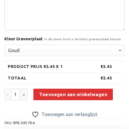
Kleur Graveerplaat
In dit menu kunt u de kleur graveerplaat kiezen
PRODUCT PRIJS €
5.45
X 1
€
5.45
TOTAAL
€
5.45
Beeld RE.040.78.A (8 cm) aantal
Toevoegen aan winkelwagen
Toevoegen aan verlanglijst
SKU:
BRE.040.78.A