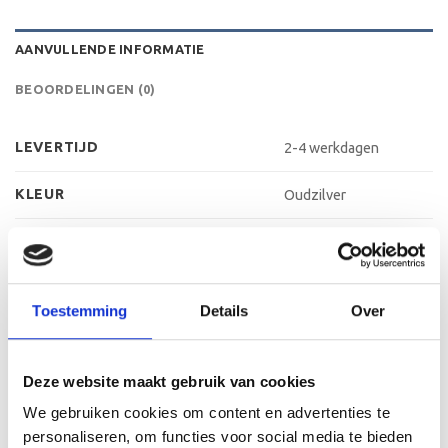
AANVULLENDE INFORMATIE
BEOORDELINGEN (0)
LEVERTIJD
2-4 werkdagen
KLEUR
Oudzilver
MATERIAAL VOET
Kunststof
METHODE PERSONALISATIE
Labelen
Toestemming
Details
Over
HOOGTE
16 cm, 17 cm, 19 cm
Deze website maakt gebruik van cookies
We gebruiken cookies om content en advertenties te
GERELATEERDE PRODUCTEN
personaliseren, om functies voor social media te bieden