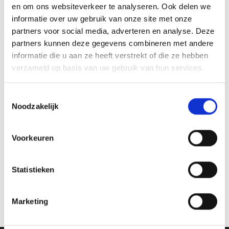
en om ons websiteverkeer te analyseren. Ook delen we
informatie over uw gebruik van onze site met onze
partners voor social media, adverteren en analyse. Deze
Aanbieding!
partners kunnen deze gegevens combineren met andere
Toevoegen
Toevoegen
informatie die u aan ze heeft verstrekt of die ze hebben
aan
aan
verlanglijst
verlanglijst
verzameld op basis van uw gebruik van hun services.
Toestemmingsselectie
Noodzakelijk
Voorkeuren
Trofee AR1110 OP=OP
Prijsklasse:
€
6.40
-
€
8.00
incl. BTW
Wintersportmedaille –
Statistieken
€6.40
DI5000.Q
tot
Opties selecteren
€8.00
€
1.50
incl. BTW
Dit
Marketing
Opties selecteren
product
Dit
heeft
product
meerdere