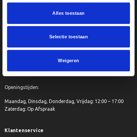
heeft
variaties.
meerdere
Deze
Ons Adres
Alles toestaan
variaties.
optie
Deze
kan
optie
Van Zanden Sportprijzen
gekozen
kan
worden
Bredaseweg 56
Selectie toestaan
gekozen
op
4901KM Oosterhout
worden
de
kvk: 92898432
op
productpagina
BTWnr. NL004987898B09
Weigeren
de
productpagina
Openingstijden:
Maandag, Dinsdag, Donderdag, Vrijdag: 12:00 – 17:00
Zaterdag: Op Afspraak
Klantenservice