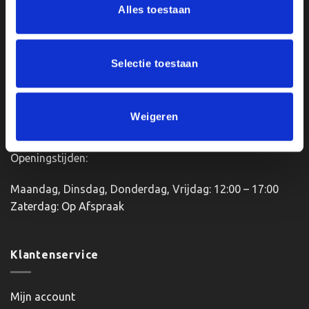
Alles toestaan
Van Zanden Sportprijzen
Bredaseweg 56
4901KM Oosterhout
Selectie toestaan
kvk: 92898432
BTWnr. NL004987898B09
Weigeren
Openingstijden:
Maandag, Dinsdag, Donderdag, Vrijdag: 12:00 – 17:00
Zaterdag: Op Afspraak
Klantenservice
Mijn account