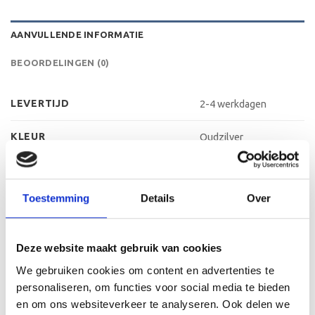
AANVULLENDE INFORMATIE
BEOORDELINGEN (0)
LEVERTIJD
2-4 werkdagen
KLEUR
Oudzilver
MATERIAAL VOET
Kunststof
Toestemming
Details
Over
METHODE PERSONALISATIE
Labelen
HOOGTE
16 cm, 17 cm, 19 cm
Deze website maakt gebruik van cookies
We gebruiken cookies om content en advertenties te
personaliseren, om functies voor social media te bieden
GERELATEERDE PRODUCTEN
en om ons websiteverkeer te analyseren. Ook delen we