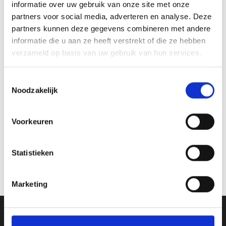
informatie over uw gebruik van onze site met onze
partners voor social media, adverteren en analyse. Deze
partners kunnen deze gegevens combineren met andere
informatie die u aan ze heeft verstrekt of die ze hebben
Toevoegen
Toevoegen
verzameld op basis van uw gebruik van hun services.
aan
aan
verlanglijst
verlanglijst
Toestemmingsselectie
Noodzakelijk
Voorkeuren
Beeld RE.014.22.A (9 cm)
Keeperschoen Beeld – Z.100
Statistieken
€
5.85
€
60.80
incl. BTW
incl. BTW
Bestellen
Bestellen
Marketing
Ons Adres