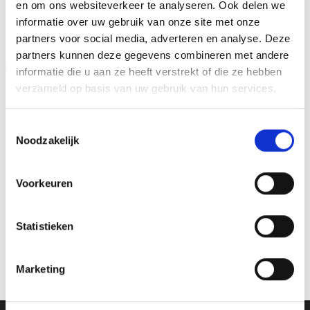
en om ons websiteverkeer te analyseren. Ook delen we
GERELATEERDE PRODUCTEN
informatie over uw gebruik van onze site met onze
partners voor social media, adverteren en analyse. Deze
partners kunnen deze gegevens combineren met andere
Aanbieding!
Aanbieding!
informatie die u aan ze heeft verstrekt of die ze hebben
verzameld op basis van uw gebruik van hun services.
Toevoegen
Toevoegen
aan
aan
verlanglijst
verlanglijst
Toestemmingsselectie
Noodzakelijk
Voorkeuren
Beeld RE.131.22 (22 cm)
Z0167 (13 cm) OP=OP
Statistieken
OP=OP
Oorspronkelijke
Huidige
Oorspronkelijke
Huidige
€
16.45
€
14.95
€
7.95
€
6.45
incl. BTW
incl. BTW
prijs
prijs
prijs
prijs
was:
is:
was:
is:
Opties selecteren
Bestellen
Marketing
€16.45.
€14.95.
€7.95.
€6.45.
Dit
product
heeft