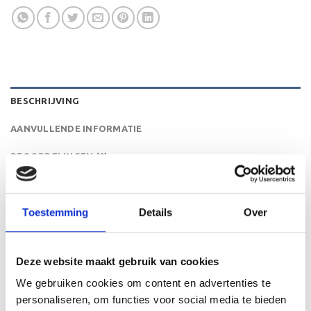
BESCHRIJVING
AANVULLENDE INFORMATIE
BEOORDELINGEN (0)
De RE.160 is een zeer mooi trofee die zeer geschikt is
voor ieder (sport)toernooi of businessevenement. We
Toestemming
Details
Over
kunnen de beker personaliseren door er een tekst op de
voet van de beker aan te brengen. De tekst wordt door
middel van graveren aangebracht op de beker.
Deze website maakt gebruik van cookies
We gebruiken cookies om content en advertenties te
personaliseren, om functies voor social media te bieden