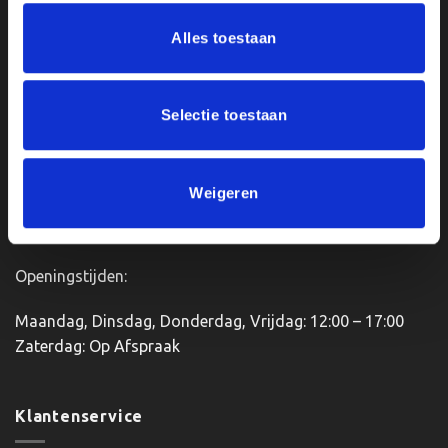
meerdere
Ons Adres
Alles toestaan
variaties.
Deze
optie
Van Zanden Sportprijzen
kan
Bredaseweg 56
Selectie toestaan
gekozen
4901KM Oosterhout
worden
kvk: 92898432
op
BTWnr. NL004987898B09
de
Weigeren
productpagina
Openingstijden:
Maandag, Dinsdag, Donderdag, Vrijdag: 12:00 – 17:00
Zaterdag: Op Afspraak
Klantenservice