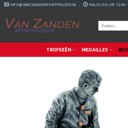
Ga
INFO@VANZANDENSPORTPRIJZEN.NL
MA, DI, DO, VR: 12:0
naar
inhoud
Zoeken
naar:
TROFEEËN
MEDAILLES
BEE