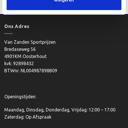
product
heeft
meerdere
variaties.
Deze
Ons Adres
optie
kan
Van Zanden Sportprijzen
gekozen
worden
Bredaseweg 56
op
4901KM Oosterhout
de
kvk: 92898432
productpagina
BTWnr. NL004987898B09
Openingstijden:
Maandag, Dinsdag, Donderdag, Vrijdag: 12:00 – 17:00
Zaterdag: Op Afspraak