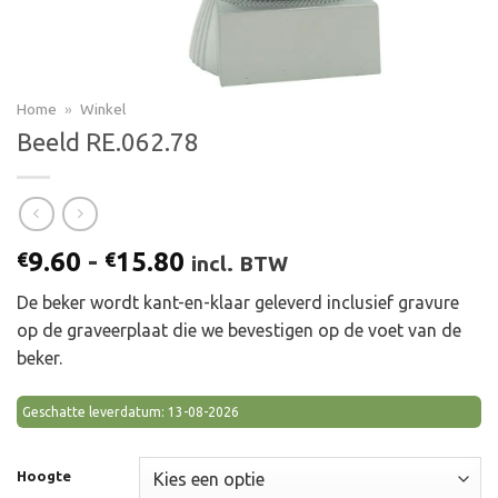
Home
»
Winkel
Beeld RE.062.78
Prijsklasse:
9.60
-
15.80
€
€
incl. BTW
€9.60
De beker wordt kant-en-klaar geleverd inclusief gravure
tot
op de graveerplaat die we bevestigen op de voet van de
€15.80
beker.
Geschatte leverdatum: 13-08-2026
Hoogte