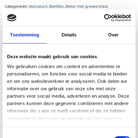
Categorieën:
Autosport
,
Beelden
,
Beker met graveerplaat
Toestemming
Details
Over
Deze website maakt gebruik van cookies
BESCHRIJVING
We gebruiken cookies om content en advertenties te
AANVULLENDE INFORMATIE
personaliseren, om functies voor social media te bieden
en om ons websiteverkeer te analyseren. Ook delen we
BEOORDELINGEN (0)
informatie over uw gebruik van onze site met onze
partners voor social media, adverteren en analyse. Deze
De RE.062.78 is een zeer mooi trofee die zeer geschikt is
partners kunnen deze gegevens combineren met andere
voor ieder (sport)toernooi of businessevenement. We
informatie die u aan ze heeft verstrekt of die ze hebben
kunnen de beker personaliseren door er een tekst op de
verzameld op basis van uw gebruik van hun services.
voet van de beker aan te brengen. De tekst wordt door
middel van graveren aangebracht op de beker.
Toestemmingsselectie