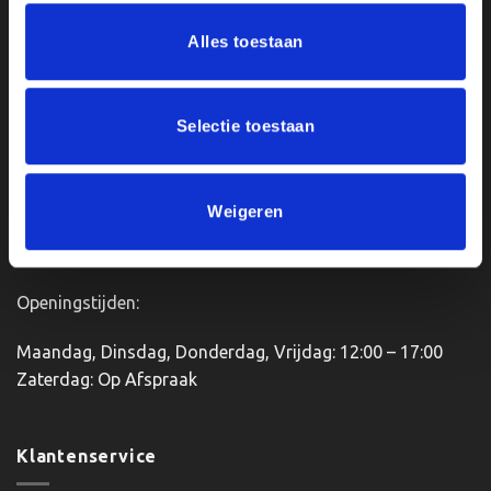
meerdere
meerdere
Ons Adres
Alles toestaan
variaties.
variaties.
Deze
Deze
optie
optie
Van Zanden Sportprijzen
kan
kan
Bredaseweg 56
Selectie toestaan
gekozen
gekozen
4901KM Oosterhout
worden
worden
kvk: 92898432
op
op
BTWnr. NL004987898B09
de
de
Weigeren
productpagina
productpagina
Openingstijden:
Maandag, Dinsdag, Donderdag, Vrijdag: 12:00 – 17:00
Zaterdag: Op Afspraak
Klantenservice