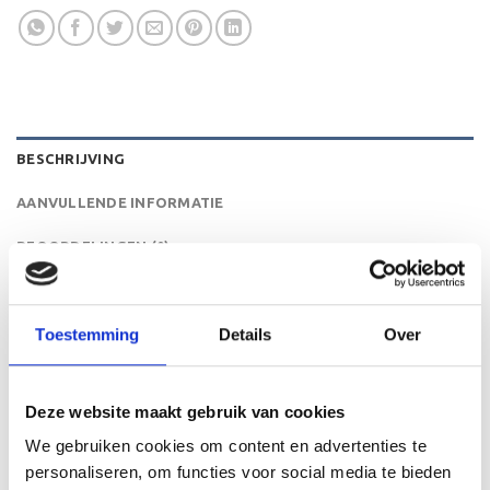
BESCHRIJVING
AANVULLENDE INFORMATIE
BEOORDELINGEN (0)
De RE.071 is een zeer mooi trofee die zeer geschikt is
voor ieder (sport)toernooi of businessevenement. We
Toestemming
Details
Over
kunnen de beker personaliseren door er een tekst op de
voet van de beker aan te brengen. De tekst wordt door
middel van graveren aangebracht op de beker.
Deze website maakt gebruik van cookies
We gebruiken cookies om content en advertenties te
personaliseren, om functies voor social media te bieden