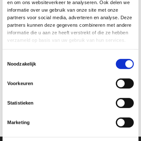
en om ons websiteverkeer te analyseren. Ook delen we
GERELATEERDE PRODUCTEN
informatie over uw gebruik van onze site met onze
partners voor social media, adverteren en analyse. Deze
partners kunnen deze gegevens combineren met andere
Aanbieding!
Aanbieding!
informatie die u aan ze heeft verstrekt of die ze hebben
verzameld op basis van uw gebruik van hun services.
Toevoegen
Toevoegen
aan
aan
verlanglijst
verlanglijst
Toestemmingsselectie
Noodzakelijk
Voorkeuren
Beeld RE.056.78 (19 cm)
Beeld RE.062.78 (17 cm)
Statistieken
OP=OP
OP=OP
Oorspronkelijke
Huidige
Oorspronkelijke
Huidige
€
15.80
€
14.30
€
12.00
€
10.50
incl. BTW
incl. BTW
prijs
prijs
prijs
prijs
was:
is:
was:
is:
Opties selecteren
Opties selecteren
Marketing
€15.80.
€14.30.
€12.00.
€10.50.
Dit
Dit
product
product
heeft
heeft