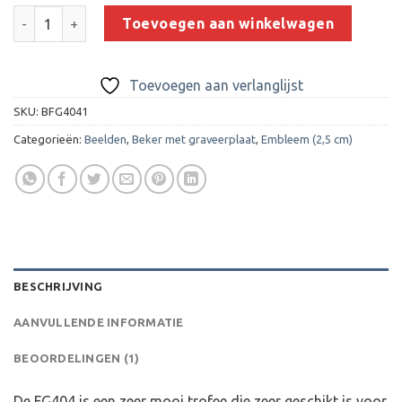
Beeld FG4042 aantal
Toevoegen aan winkelwagen
Toevoegen aan verlanglijst
SKU:
BFG4041
Categorieën:
Beelden
,
Beker met graveerplaat
,
Embleem (2,5 cm)
BESCHRIJVING
AANVULLENDE INFORMATIE
BEOORDELINGEN (1)
De FG404 is een zeer mooi trofee die zeer geschikt is voor