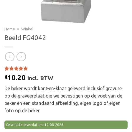
Home
»
Winkel
Beeld FG4042
Gewaardeerd
1
10.20
€
incl. BTW
5.00
op 5
gebaseerd
De beker wordt kant-en-klaar geleverd inclusief gravure
op
klant
waardering
op de graveerplaat die we bevestigen op de voet van de
beker en een standaard afbeelding, eigen logo of eigen
foto op de beker
Geschatte leverdatum: 12-08-2026