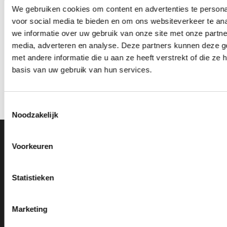
We gebruiken cookies om content en advertenties te persona
voor social media te bieden en om ons websiteverkeer te an
we informatie over uw gebruik van onze site met onze partne
media, adverteren en analyse. Deze partners kunnen deze 
met andere informatie die u aan ze heeft verstrekt of die z
Beeld RE.056.78 (19 cm)
Z0148 (12 cm) OP=OP
OP=OP
basis van uw gebruik van hun services.
Oorspronkelijke
Huidige
Oorspronkelijke
Huidige
€
4.95
€
3.95
€
15.80
€
14.30
incl. BTW
incl. BTW
prijs
prijs
prijs
prijs
was:
is:
was:
is:
Bestellen
Opties selecteren
€4.95.
€3.95.
€15.80.
€14.30.
Toestemmingsselectie
Dit
Noodzakelijk
product
heeft
meerdere
Ons Adres
Voorkeuren
variaties.
Deze
optie
Van Zanden Sportprijzen
Statistieken
kan
Bredaseweg 56
gekozen
4901KM Oosterhout
worden
kvk: 92898432
Marketing
op
BTWnr. NL004987898B09
de