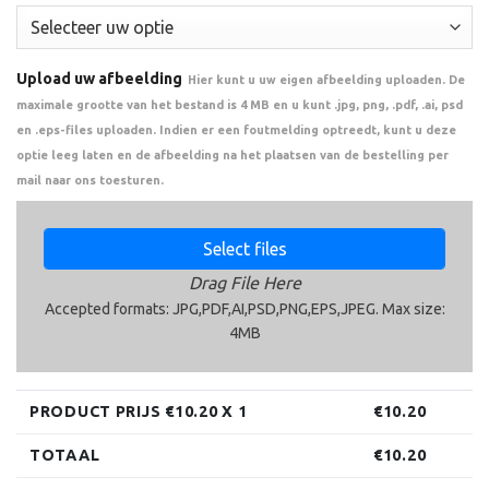
Upload uw afbeelding
Hier kunt u uw eigen afbeelding uploaden. De
maximale grootte van het bestand is 4 MB en u kunt .jpg, png, .pdf, .ai, psd
en .eps-files uploaden. Indien er een foutmelding optreedt, kunt u deze
optie leeg laten en de afbeelding na het plaatsen van de bestelling per
mail naar ons toesturen.
Select files
Drag File Here
Accepted formats: JPG,PDF,AI,PSD,PNG,EPS,JPEG. Max size:
4MB
PRODUCT PRIJS €
10.20
X 1
€
10.20
TOTAAL
€
10.20