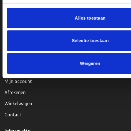
productpagina
Alles toestaan
Openingstijden:
Maandag, Dinsdag, Donderdag, Vrijdag: 12:00 – 17:00
Selectie toestaan
Zaterdag: Op Afspraak
Weigeren
Klantenservice
Mijn account
Afrekenen
Winkelwagen
Contact
Informatie