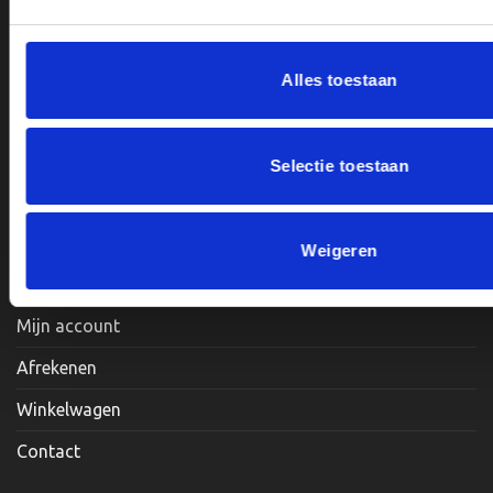
BTWnr. NL004987898B09
de
de
productpagina
productpagina
Alles toestaan
Openingstijden:
Maandag, Dinsdag, Donderdag, Vrijdag: 12:00 – 17:00
Selectie toestaan
Zaterdag: Op Afspraak
Weigeren
Klantenservice
Mijn account
Afrekenen
Winkelwagen
Contact