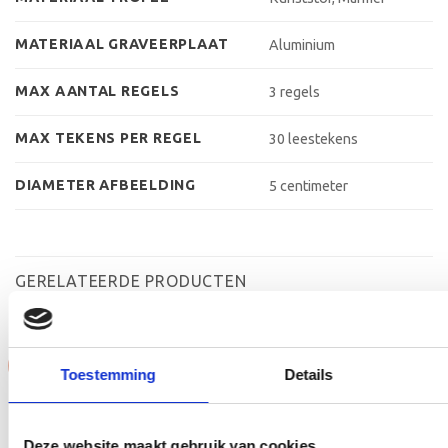
MATERIAAL GRAVEERPLAAT
Aluminium
MAX AANTAL REGELS
3 regels
MAX TEKENS PER REGEL
30 leestekens
DIAMETER AFBEELDING
5 centimeter
GERELATEERDE PRODUCTEN
Aanbieding!
Aanbieding!
Toestemming
Details
Toevoegen
Toevoegen
aan
aan
verlanglijst
verlanglijst
Deze website maakt gebruik van cookies