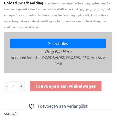
Upload uw afbeelding
Hier kunt u uw eigen afbeelding uploaden. De
maximale grootte van het bestand is 4 MB en u kunt .jpg, png, .pdf, .ai, psd
en .eps-files uploaden. Indien er een foutmelding optreedt, kunt u deze
optie leeg laten en de afbeelding na het plaatsen van de bestelling per
mail naar ons toesturen.
Select files
Drag File Here
Accepted formats: JPG,PDF,AI,PSD,PNG,EPS,JPEG. Max size:
4MB
Trofee BET.462.58 aantal
Toevoegen aan winkelwagen
Toevoegen aan verlanglijst
SKU:
N/B