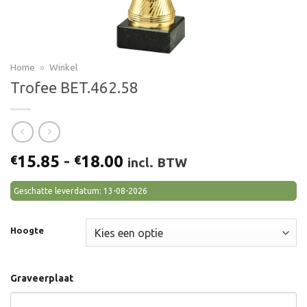
Home
»
Winkel
Trofee BET.462.58
Prijsklasse:
15.85
-
18.00
€
€
incl. BTW
€15.85
tot
Geschatte leverdatum: 13-08-2026
€18.00
Hoogte
Graveerplaat