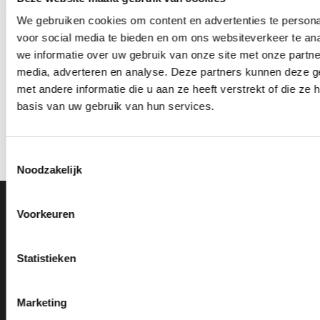
We gebruiken cookies om content en advertenties te persona
voor social media te bieden en om ons websiteverkeer te an
we informatie over uw gebruik van onze site met onze partne
media, adverteren en analyse. Deze partners kunnen deze 
met andere informatie die u aan ze heeft verstrekt of die z
Beeld RE.062.78 (17 cm)
Beeld FG407 (14,5 cm)
basis van uw gebruik van hun services.
OP=OP
OP=OP
Oorspronkelijke
Huidige
Oorspronkelijke
Huidige
€
12.00
€
10.50
€
9.60
€
8.10
incl. BTW
incl. BTW
prijs
prijs
prijs
prijs
was:
is:
was:
is:
Opties selecteren
Opties selecteren
€12.00.
€10.50.
€9.60.
€8.10.
Toestemmingsselectie
Dit
Dit
Noodzakelijk
product
product
heeft
heeft
meerdere
meerdere
Ons Adres
Voorkeuren
variaties.
variaties.
Deze
Deze
optie
optie
Van Zanden Sportprijzen
Statistieken
kan
kan
Bredaseweg 56
gekozen
gekozen
4901KM Oosterhout
worden
worden
Marketing
kvk: 92898432
op
op