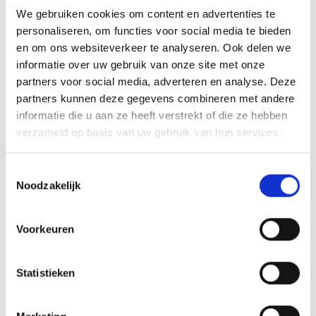
het beeld aan te brengen. We graveren de tekst
We gebruiken cookies om content en advertenties te
personaliseren, om functies voor social media te bieden
gecentreerd op een aluminium plaatje.
en om ons websiteverkeer te analyseren. Ook delen we
informatie over uw gebruik van onze site met onze
partners voor social media, adverteren en analyse. Deze
GERELATEERDE PRODUCTEN
partners kunnen deze gegevens combineren met andere
informatie die u aan ze heeft verstrekt of die ze hebben
verzameld op basis van uw gebruik van hun services.
Aanbieding!
Toestemmingsselectie
Toevoegen
Toevoegen
Noodzakelijk
aan
aan
verlanglijst
verlanglijst
Voorkeuren
Statistieken
Beeld FG914 (12 cm) OP=OP
Beeld FG407