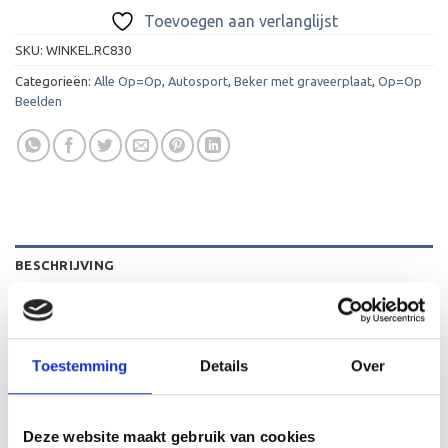
Toevoegen aan verlanglijst
SKU:
WINKEL.RC830
Categorieën:
Alle Op=Op
,
Autosport
,
Beker met graveerplaat
,
Op=Op
Beelden
BESCHRIJVING
AANVULLENDE INFORMATIE
BEOORDELINGEN (0)
Toestemming
Details
Over
De C830 is een heel mooi beeld die zeer geschikt is voor
ieder (sport)toernooi of businessevenement. We kunnen
Deze website maakt gebruik van cookies
het beeld personaliseren door er een tekst op de voet van