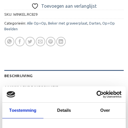
Toevoegen aan verlanglijst
SKU:
WINKEL.RC829
Categorieën:
Alle Op=Op
,
Beker met graveerplaat
,
Darten
,
Op=Op
Beelden
BESCHRIJVING
AANVULLENDE INFORMATIE
BEOORDELINGEN (0)
Toestemming
Details
Over
De C829 is een heel mooi beeld die zeer geschikt is voor
ieder (sport)toernooi of businessevenement. We kunnen
het beeld personaliseren door er een tekst op de voet van