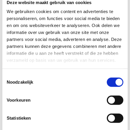
Deze website maakt gebruik van cookies
het beeld aan te brengen. We graveren de tekst
We gebruiken cookies om content en advertenties te
gecentreerd op een aluminium plaatje.
personaliseren, om functies voor social media te bieden
en om ons websiteverkeer te analyseren. Ook delen we
informatie over uw gebruik van onze site met onze
GERELATEERDE PRODUCTEN
partners voor social media, adverteren en analyse. Deze
partners kunnen deze gegevens combineren met andere
informatie die u aan ze heeft verstrekt of die ze hebben
verzameld op basis van uw gebruik van hun services.
Aanbieding!
Toevoegen
Toevoegen
Toestemmingsselectie
aan
aan
verlanglijst
verlanglijst
Noodzakelijk
Voorkeuren
Statistieken
Beeld FG914 (12 cm) OP=OP
Beeld FG153 (12 cm)