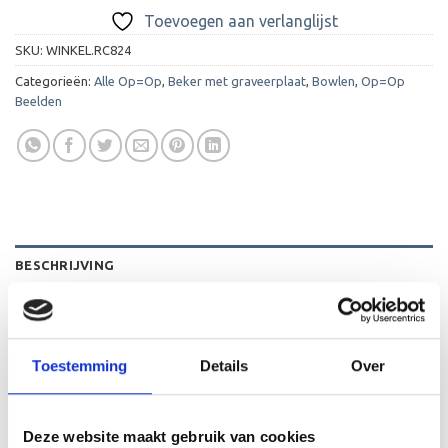
Toevoegen aan verlanglijst
SKU:
WINKEL.RC824
Categorieën:
Alle Op=Op
,
Beker met graveerplaat
,
Bowlen
,
Op=Op
Beelden
BESCHRIJVING
AANVULLENDE INFORMATIE
BEOORDELINGEN (0)
Toestemming
Details
Over
De C824 is een heel mooi beeld die zeer geschikt is voor
ieder (sport)toernooi of businessevenement. We kunnen
Deze website maakt gebruik van cookies
het beeld personaliseren door er een tekst op de voet van