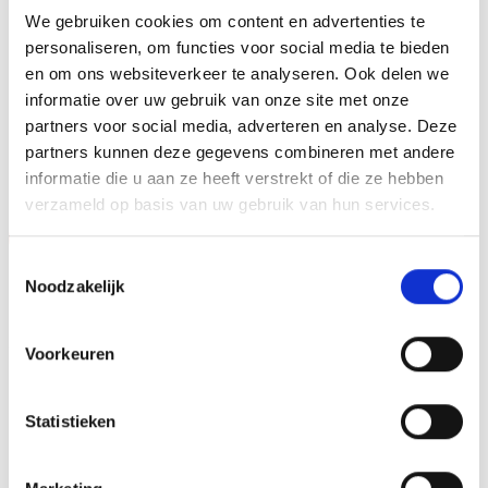
het beeld aan te brengen. We graveren de tekst
We gebruiken cookies om content en advertenties te
personaliseren, om functies voor social media te bieden
gecentreerd op een aluminium plaatje.
en om ons websiteverkeer te analyseren. Ook delen we
informatie over uw gebruik van onze site met onze
partners voor social media, adverteren en analyse. Deze
GERELATEERDE PRODUCTEN
partners kunnen deze gegevens combineren met andere
informatie die u aan ze heeft verstrekt of die ze hebben
verzameld op basis van uw gebruik van hun services.
Aanbieding!
Toestemmingsselectie
Toevoegen
Toevoegen
Noodzakelijk
aan
aan
verlanglijst
verlanglijst
Voorkeuren
Statistieken
Beeld FG283 (10 cm) OP=OP
Beeld FG199