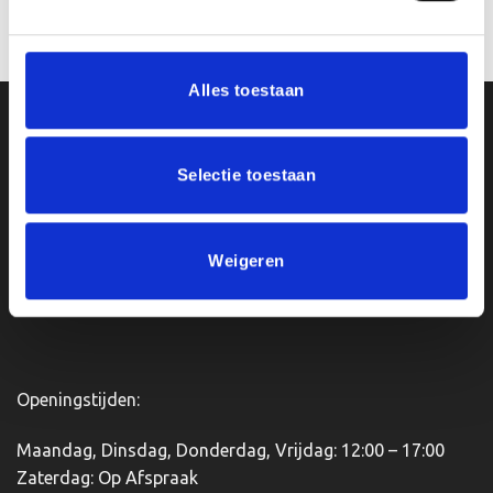
€7.80
tot
Opties selecteren
Opties selecteren
€18.10
Dit
Dit
product
product
Alles toestaan
heeft
heeft
meerdere
meerdere
Ons Adres
variaties.
variaties.
Deze
Deze
Selectie toestaan
optie
optie
Van Zanden Sportprijzen
kan
kan
Bredaseweg 56
gekozen
gekozen
4901KM Oosterhout
worden
worden
Weigeren
kvk: 92898432
op
op
BTWnr. NL004987898B09
de
de
productpagina
productpagina
Openingstijden:
Maandag, Dinsdag, Donderdag, Vrijdag: 12:00 – 17:00
Zaterdag: Op Afspraak