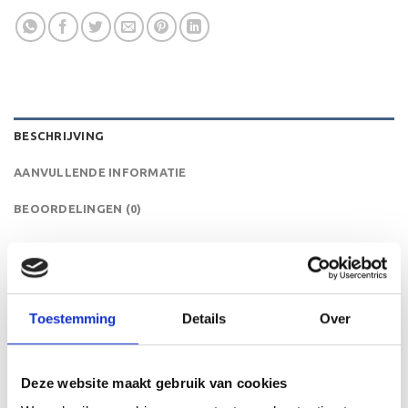
BESCHRIJVING
AANVULLENDE INFORMATIE
BEOORDELINGEN (0)
De AR1150 is een heel mooie trofee die zeer geschikt is
voor ieder (sport)toernooi, businessevenement of als een
leuk cadeau om uit te reiken. We kunnen de beker
Toestemming
Details
Over
personaliseren door er een tekst op de voet van de beker
aan te brengen. Op de beker zelf kunnen we een door jou
gekozen afbeelding op plakken. Dit kan een van onze
Deze website maakt gebruik van cookies
tweehonderd standaard afbeeldingen zijn, maar ook een