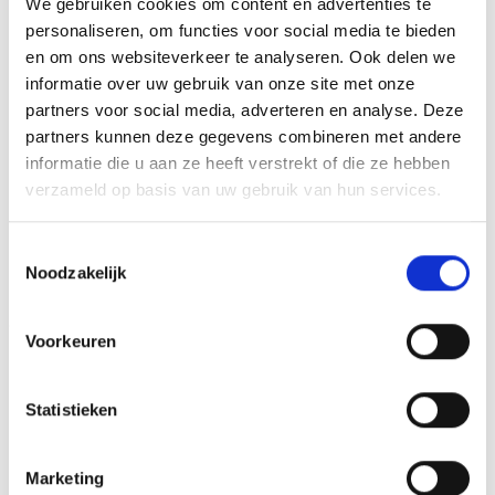
eigen logo of afbeelding. Deze kun je uploaden via het
We gebruiken cookies om content en advertenties te
personaliseren, om functies voor social media te bieden
menu
en om ons websiteverkeer te analyseren. Ook delen we
informatie over uw gebruik van onze site met onze
partners voor social media, adverteren en analyse. Deze
GERELATEERDE PRODUCTEN
partners kunnen deze gegevens combineren met andere
informatie die u aan ze heeft verstrekt of die ze hebben
verzameld op basis van uw gebruik van hun services.
Toestemmingsselectie
Toevoegen
Toevoegen
Noodzakelijk
aan
aan
verlanglijst
verlanglijst
Voorkeuren
Statistieken
Trofee BET.351
Trofee BSET.325
Marketing
Prijsklasse:
€
7.80
-
€
18.10
€
6.25
incl. BTW
incl. BTW