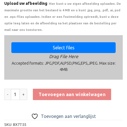
Upload uw afbeelding
Hier kunt u uw eigen afbeelding uploaden. De
maximale grootte van het bestand is 4 MB en u kunt .jpg, png, .pdf, .ai, psd
en .eps-files uploaden. Indien er een foutmelding optreedt, kunt u deze
optie leeg laten en de afbeelding na het plaatsen van de bestelling per
mail naar ons toesturen.
Select files
Drag File Here
Accepted formats: JPG,PDF,AI,PSD,PNG,EPS,JPEG. Max size:
4MB
Trofee BX77 aantal
Toevoegen aan winkelwagen
Toevoegen aan verlanglijst
SKU:
BX77.55