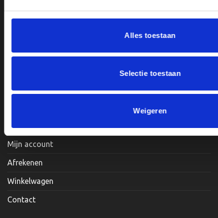
BTWnr. NL004987898B09
de
productpagina
Alles toestaan
Openingstijden:
Maandag, Dinsdag, Donderdag, Vrijdag: 12:00 – 17:00
Selectie toestaan
Zaterdag: Op Afspraak
Weigeren
Klantenservice
Mijn account
Afrekenen
Winkelwagen
Contact