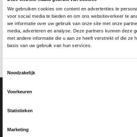
We gebruiken cookies om content en advertenties te persona
voor social media te bieden en om ons websiteverkeer te an
we informatie over uw gebruik van onze site met onze partne
media, adverteren en analyse. Deze partners kunnen deze 
met andere informatie die u aan ze heeft verstrekt of die z
Z0161 (17 cm) OP=OP
Z0158 OP=OP
basis van uw gebruik van hun services.
Oorspronkelijke
Huidige
Prijsklasse:
€
11.95
€
10.45
€
3.95
-
€
5.95
incl. BTW
incl. BTW
prijs
prijs
€3.95
was:
is:
tot
Bestellen
Opties selecteren
€11.95.
€10.45.
€5.95
Toestemmingsselectie
Dit
Noodzakelijk
product
heeft
meerdere
Ons Adres
Voorkeuren
variaties.
Deze
optie
Van Zanden Sportprijzen
Statistieken
kan
Bredaseweg 56
gekozen
4901KM Oosterhout
worden
Marketing
kvk: 92898432
op