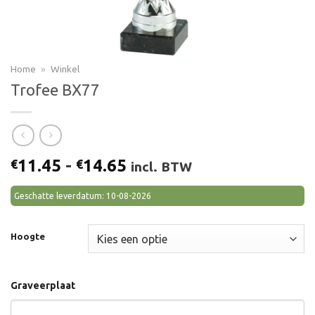
Home
»
Winkel
Trofee BX77
Prijsklasse:
11.45
-
14.65
€
€
incl. BTW
€11.45
tot
Geschatte leverdatum: 10-08-2026
€14.65
Hoogte
Graveerplaat