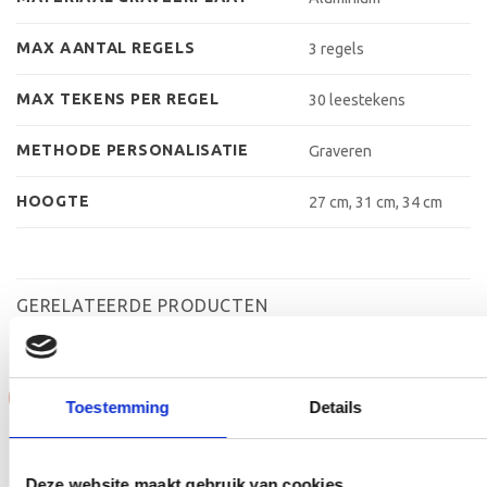
MAX AANTAL REGELS
3 regels
MAX TEKENS PER REGEL
30 leestekens
METHODE PERSONALISATIE
Graveren
HOOGTE
27 cm, 31 cm, 34 cm
GERELATEERDE PRODUCTEN
Aanbieding!
Aanbieding!
Toestemming
Details
Toevoegen
Toevoegen
aan
aan
verlanglijst
verlanglijst
Deze website maakt gebruik van cookies