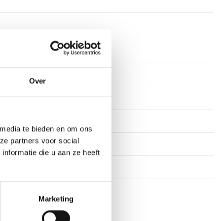
timeter
Over
rkdagen
ium
 media te bieden en om ons
ze partners voor social
n
nformatie die u aan ze heeft
19 cm, 20 cm
Marketing