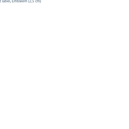
 label
,
Embleem (2,5 cm)