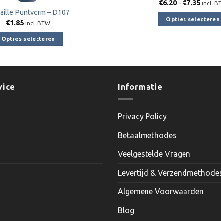
Prijskl
€
6.20
-
€
7.35
incl. 
€6.20
aille Puntvorm – D107
tot
Opties selecteren
€
1.85
€7.35
incl. BTW
Dit
Opties selecteren
product
Dit
heeft
product
meerder
heeft
variaties.
meerdere
vice
Informatie
Deze
variaties.
optie
Deze
kan
Privacy Policy
optie
gekozen
kan
worden
Betaalmethodes
gekozen
op
worden
Veelgestelde Vragen
de
op
productp
Levertijd & Verzendmethode
de
productpagina
Algemene Voorwaarden
Blog