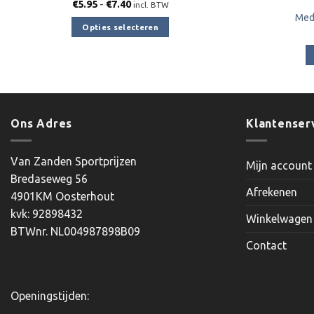
Prijsklasse:
€
5.95
-
€
7.40
incl. BTW
€5.95
Med
tot
Opties selecteren
€7.40
Dit
product
heeft
meerdere
variaties.
Ons Adres
Klantenser
Deze
optie
kan
Van Zanden Sportprijzen
Mijn account
gekozen
Bredaseweg 56
worden
Afrekenen
4901KM Oosterhout
op
kvk: 92898432
Winkelwagen
de
BTWnr. NL004987898B09
productpagina
Contact
Openingstijden: