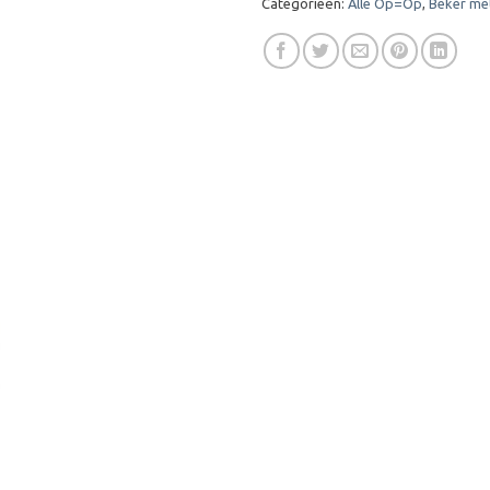
Categorieën:
Alle Op=Op
,
Beker met