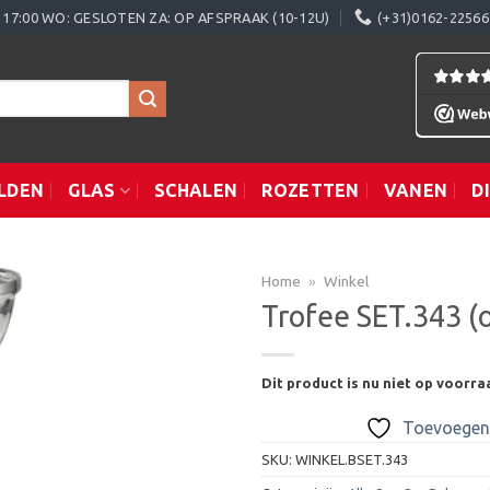
0 - 17:00 WO: GESLOTEN ZA: OP AFSPRAAK (10-12U)
(+31)0162-22566
LDEN
GLAS
SCHALEN
ROZETTEN
VANEN
D
Home
»
Winkel
Trofee SET.343 (
Toevoegen
Dit product is nu niet op voorra
aan
verlanglijst
Toevoegen 
SKU:
WINKEL.BSET.343