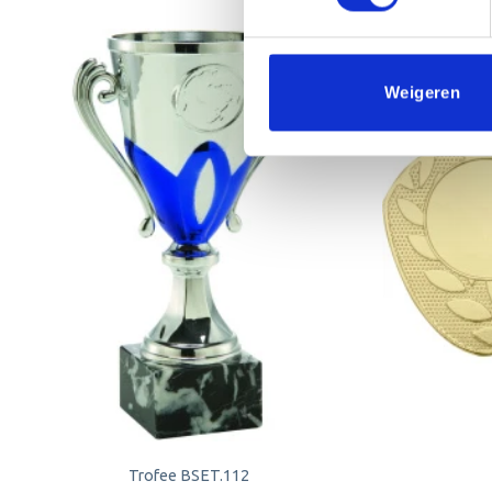
Weigeren
Toevoegen
aan
verlanglijst
Trofee BSET.112