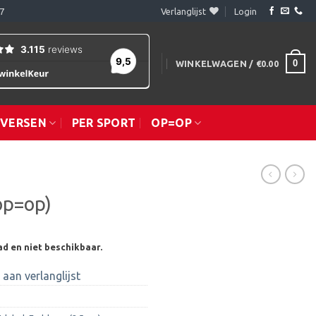
7
Verlanglijst
Login
0
WINKELWAGEN /
€
0.00
IVERSEN
PER SPORT
OP=OP
op=op)
ad en niet beschikbaar.
aan verlanglijst