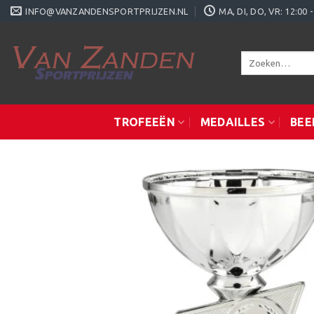
Ga
INFO@VANZANDENSPORTPRIJZEN.NL
MA, DI, DO, VR: 12:0
naar
inhoud
Zoeken
naar:
TROFEEËN
MEDAILLES
BEE