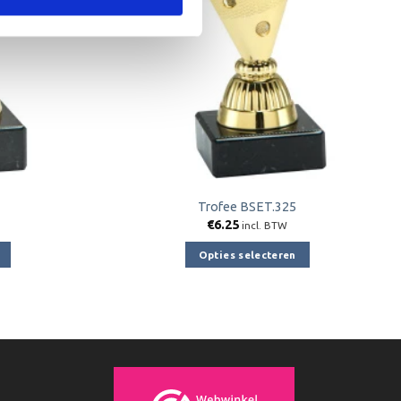
Trofee BSET.325
€
6.25
incl. BTW
Opties selecteren
Dit
product
heeft
e
meerdere
variaties.
Deze
optie