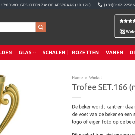
0 - 17:00 WO: GESLOTEN ZA: OP AFSPRAAK (10-12U)
(+31)0162-22566
LDEN
GLAS
SCHALEN
ROZETTEN
VANEN
D
Home
»
Winkel
Trofee SET.166 (
Toevoegen
De beker wordt kant-en-klaar 
aan
de voet van de beker en een 
verlanglijst
logo of eigen foto op de bek
Dit product is nu niet op voorra