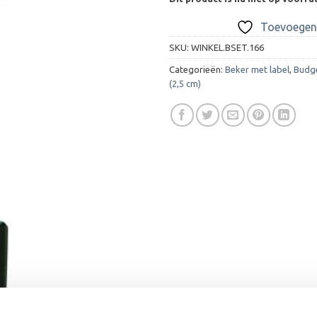
Toevoegen 
SKU:
WINKEL.BSET.166
Categorieën:
Beker met label
,
Budg
(2,5 cm)