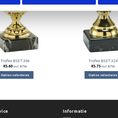
Trofee BSET.306
Trofee BSET.324
€
5.60
€
5.75
incl. BTW
incl. BTW
Opties selecteren
Opties selecteren
Dit
Dit
product
product
heeft
heeft
meerdere
meerder
variaties.
variaties.
vice
Informatie
Deze
Deze
optie
optie