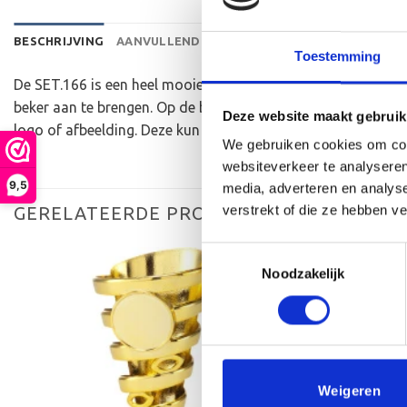
BESCHRIJVING
AANVULLENDE INFORMATIE
BEOORDELINGEN 
Toestemming
De SET.166 is een heel mooie trofee die zeer geschikt is vo
beker aan te brengen. Op de beker zelf kunnen we een door 
Deze website maakt gebruik
logo of afbeelding. Deze kun je uploaden via het menu
We gebruiken cookies om cont
websiteverkeer te analyseren
9,5
media, adverteren en analys
GERELATEERDE PRODUCTEN
verstrekt of die ze hebben v
Toestemmingsselectie
Noodzakelijk
Toevoegen
aan
verlanglijst
Weigeren