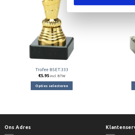
Trofee BSET.333
€
5.95
incl. BTW
Opties selecteren
Dit
product
heeft
meerdere
variaties.
Ons Adres
Klantenser
Deze
optie