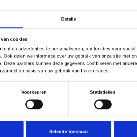
(0)
Details
or ieder (sport)toernooi of businessevenement. We kunnen de b
jou gekozen afbeelding op plakken. Dit kan een van onze twee
 van cookies
ent en advertenties te personaliseren, om functies voor social
. Ook delen we informatie over uw gebruik van onze site met on
e. Deze partners kunnen deze gegevens combineren met andere i
erzameld op basis van uw gebruik van hun services.
Voorkeuren
Statistieken
Toevoegen
aan
verlanglijst
Selectie toestaan