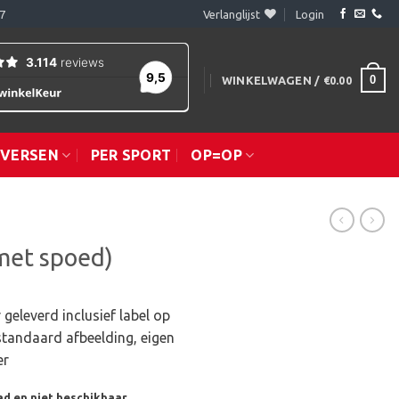
7
Verlanglijst
Login
0
WINKELWAGEN /
€
0.00
IVERSEN
PER SPORT
OP=OP
met spoed)
geleverd inclusief label op
standaard afbeelding, eigen
er
ad en niet beschikbaar.