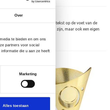
Over
eker personaliseren door er een tekst op de voet van de
honderd standaard afbeeldingen zijn, maar ook een eigen
 media te bieden en om ons
ze partners voor social
nformatie die u aan ze heeft
Marketing
Toevoegen
Toevoegen
aan
aan
verlanglijst
verlanglijst
Alles toestaan