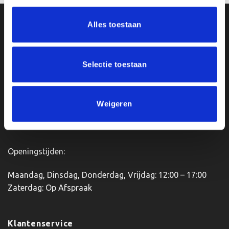
heeft
meerdere
Alles toestaan
Ons Adres
variaties.
Deze
optie
Van Zanden Sportprijzen
kan
Selectie toestaan
Bredaseweg 56
gekozen
4901KM Oosterhout
worden
kvk: 92898432
op
Weigeren
BTWnr. NL004987898B09
de
productpagina
Openingstijden:
Maandag, Dinsdag, Donderdag, Vrijdag: 12:00 – 17:00
Zaterdag: Op Afspraak
Klantenservice