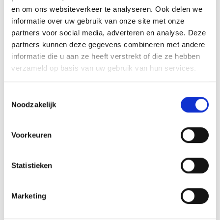
GERELATEERDE PRODUCTEN
en om ons websiteverkeer te analyseren. Ook delen we
informatie over uw gebruik van onze site met onze
partners voor social media, adverteren en analyse. Deze
partners kunnen deze gegevens combineren met andere
informatie die u aan ze heeft verstrekt of die ze hebben
Toevoegen
Toevoegen
verzameld op basis van uw gebruik van hun services.
aan
aan
verlanglijst
verlanglijst
Toestemmingsselectie
Noodzakelijk
Voorkeuren
Medaillehouder B65.08 (70
Glas Award GL129
mm)
Statistieken
Prijsklasse:
€
14.20
-
€
15.15
€
1.70
incl. BTW
incl. BTW
€14.20
tot
Opties selecteren
Toevoegen aan
€15.15
Marketing
winkelwagen
Dit
product