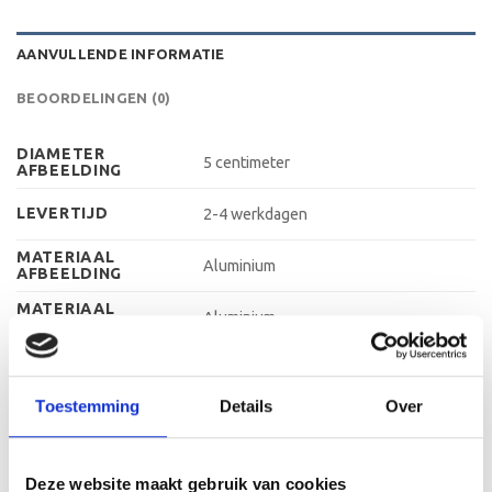
AANVULLENDE INFORMATIE
BEOORDELINGEN (0)
DIAMETER
5 centimeter
AFBEELDING
LEVERTIJD
2-4 werkdagen
MATERIAAL
Aluminium
AFBEELDING
MATERIAAL
Aluminium
GRAVEERPLAAT
MAX AANTAL
4-5 regels
REGELS
Toestemming
Details
Over
MAX TEKENS PER
30 leestekens
REGEL
METHODE
Graveren
PERSONALISATIE
Deze website maakt gebruik van cookies