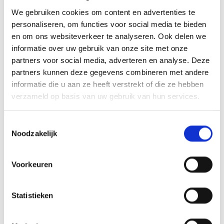
We gebruiken cookies om content en advertenties te
27 cm, 30 cm, 32 cm, 34 cm, 36 cm, 38
HOOGTE
cm, 40 cm, 42 cm
personaliseren, om functies voor social media te bieden
en om ons websiteverkeer te analyseren. Ook delen we
informatie over uw gebruik van onze site met onze
partners voor social media, adverteren en analyse. Deze
GERELATEERDE PRODUCTEN
partners kunnen deze gegevens combineren met andere
informatie die u aan ze heeft verstrekt of die ze hebben
verzameld op basis van uw gebruik van hun services.
Aanbieding!
Aanbieding!
Toestemmingsselectie
Toevoegen
Toevoegen
Noodzakelijk
aan
aan
verlanglijst
verlanglijst
Voorkeuren
Statistieken
Z0169 (15 cm) OP=OP
Beeld FG283 (10 cm) OP=OP