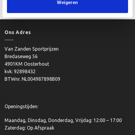
€6.40.
€4.90.
was:
is:
Weigeren
Opties selecteren
€5.15.
€4.15.
Dit
product
heeft
meerdere
Ons Adres
variaties.
Deze
optie
Van Zanden Sportprijzen
kan
Bredaseweg 56
gekozen
4901KM Oosterhout
worden
kvk: 92898432
op
BTWnr. NL004987898B09
de
productpagina
Openingstijden:
Maandag, Dinsdag, Donderdag, Vrijdag: 12:00 – 17:00
Zaterdag: Op Afspraak