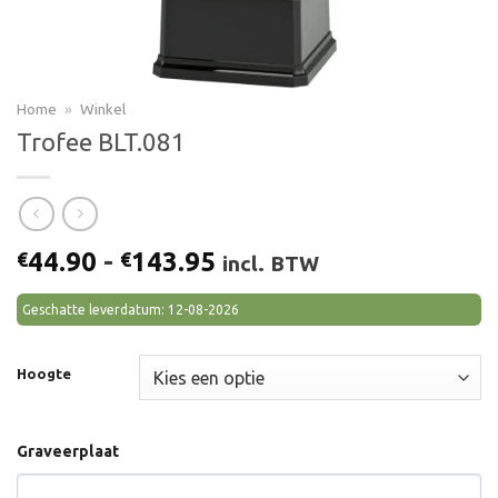
Home
»
Winkel
Trofee BLT.081
Prijsklasse:
44.90
-
143.95
€
€
incl. BTW
€44.90
tot
Geschatte leverdatum: 12-08-2026
€143.95
Hoogte
Graveerplaat