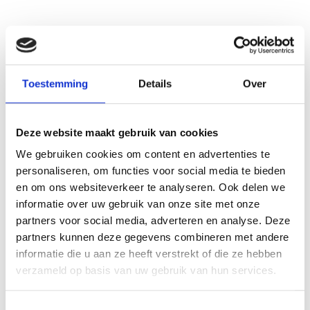
AANVULLENDE INFORMATIE
Toestemming
Details
Over
BEOORDELINGEN (0)
LEVERTIJD
Deze website maakt gebruik van cookies
2-4 werkdagen
We gebruiken cookies om content en advertenties te
MATERIAAL
Aluminium
GRAVEERPLAAT
personaliseren, om functies voor social media te bieden
en om ons websiteverkeer te analyseren. Ook delen we
MAX AANTAL REGELS
4-5 regels
informatie over uw gebruik van onze site met onze
partners voor social media, adverteren en analyse. Deze
MAX TEKENS PER
30 leestekens
REGEL
partners kunnen deze gegevens combineren met andere
informatie die u aan ze heeft verstrekt of die ze hebben
METHODE
Graveren
PERSONALISATIE
verzameld op basis van uw gebruik van hun services.
34 cm, 37 cm, 41 cm, 44 cm, 51 cm,
HOOGTE
55 cm
Toestemmingsselectie