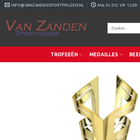
Ga
INFO@VANZANDENSPORTPRIJZEN.NL
MA, DI, DO, VR: 12:0
naar
inhoud
Zoeken
naar:
TROFEEËN
MEDAILLES
BEE