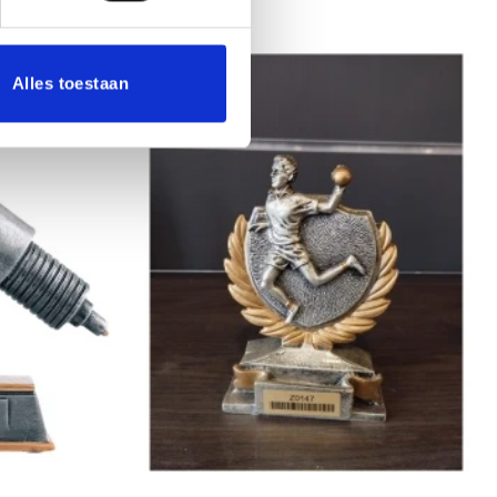
Alles toestaan
Aanbieding!
Toevoegen
Toevoegen
aan
aan
verlanglijst
verlanglijst