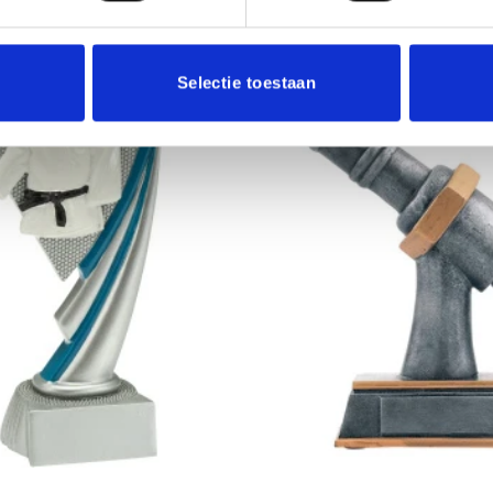
Selectie toestaan
Aanbieding!
Toevoegen
aan
verlanglijst