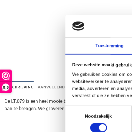
Toestemming
Deze website maakt gebruik
We gebruiken cookies om cont
websiteverkeer te analyseren
BESCHRIJVING
AANVULLENDE INFORMATIE
BEOORDELINGEN 
9,5
media, adverteren en analys
verstrekt of die ze hebben v
De LT.079 is een heel mooie trofee die zeer geschikt is voo
aan te brengen. We graveren de tekst gecentreerd op een al
Toestemmingsselectie
Noodzakelijk