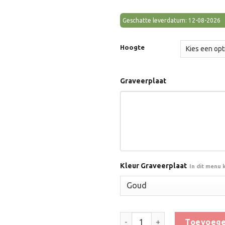
Geschatte leverdatum: 12-08-2026
Hoogte
Graveerplaat
Kleur Graveerplaat
In dit menu 
Trofee BLT.076 aantal
Toevoege