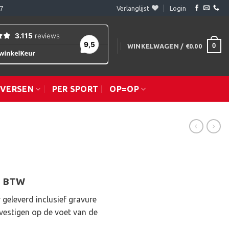
7
Verlanglijst
Login
0
WINKELWAGEN /
€
0.00
IVERSEN
PER SPORT
OP=OP
sklasse:
l. BTW
.45
 geleverd inclusief gravure
vestigen op de voet van de
.65