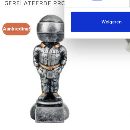
GERELATEERDE PRODUCTEN
Weigeren
Aanbieding!
Aanbieding!
Toevoegen
aan
verlanglijst