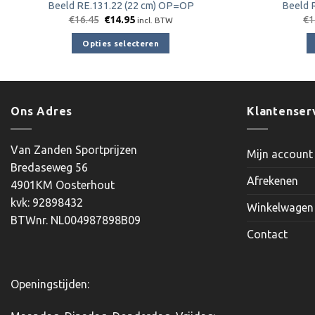
Beeld RE.131.22 (22 cm) OP=OP
Beeld 
Oorspronkelijke
Huidige
€
16.45
€
14.95
€
1
incl. BTW
prijs
prijs
was:
is:
Opties selecteren
€16.45.
€14.95.
Dit
product
heeft
meerdere
Ons Adres
Klantenser
variaties.
Deze
Van Zanden Sportprijzen
Mijn account
optie
Bredaseweg 56
kan
Afrekenen
4901KM Oosterhout
gekozen
kvk: 92898432
worden
Winkelwagen
BTWnr. NL004987898B09
op
Contact
de
productpagina
Openingstijden: