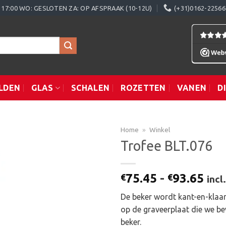
0 - 17:00 WO: GESLOTEN ZA: OP AFSPRAAK (10-12U)
(+31)0162-22566
LDEN
GLAS
SCHALEN
ROZETTEN
VANEN
D
Home
»
Winkel
Trofee BLT.076
Toevoegen
Prij
75.45
-
93.65
€
€
inc
aan
€75
verlanglijst
De beker wordt kant-en-klaar
tot
op de graveerplaat die we be
€93
beker.