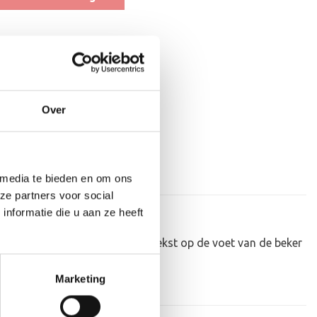
aan verlanglijst
at
,
Luxueuze Trofeeën
Over
 media te bieden en om ons
ze partners voor social
nformatie die u aan ze heeft
er personaliseren door er een tekst op de voet van de beker
Marketing