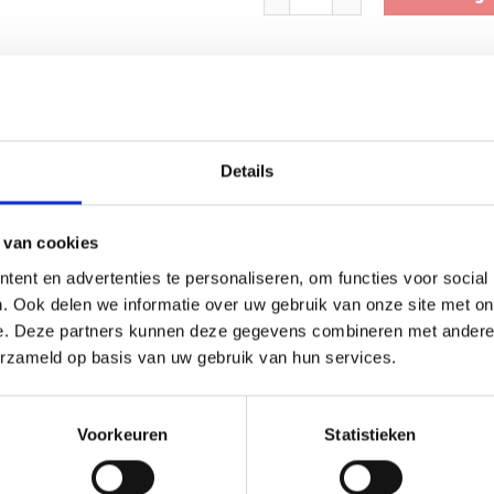
Toevoegen 
SKU:
BLT.076
Categorieën:
Beker met graveerpla
Details
 van cookies
ent en advertenties te personaliseren, om functies voor social
. Ook delen we informatie over uw gebruik van onze site met on
(0)
e. Deze partners kunnen deze gegevens combineren met andere i
erzameld op basis van uw gebruik van hun services.
r ieder (sport)toernooi of businessevenement. We kunnen de bek
uminium plaatje.
Voorkeuren
Statistieken