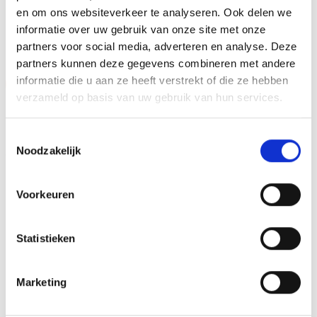
en om ons websiteverkeer te analyseren. Ook delen we
GERELATEERDE PRODUCTEN
informatie over uw gebruik van onze site met onze
partners voor social media, adverteren en analyse. Deze
partners kunnen deze gegevens combineren met andere
informatie die u aan ze heeft verstrekt of die ze hebben
Aanbieding!
Aanbieding!
verzameld op basis van uw gebruik van hun services.
Toevoegen
Toevoegen
aan
aan
verlanglijst
verlanglijst
Toestemmingsselectie
Noodzakelijk
Voorkeuren
Beeld FG149.13 (12 cm)
Z0167 (13 cm) OP=OP
Statistieken
OP=OP
Oorspronkelijke
Huidige
Oorspronkelijke
Huidige
€
7.95
€
6.45
€
6.40
€
4.90
incl. BTW
incl. BTW
prijs
prijs
prijs
prijs
was:
is:
was:
is:
Marketing
Bestellen
Bestellen
€7.95.
€6.45.
€6.40.
€4.90.