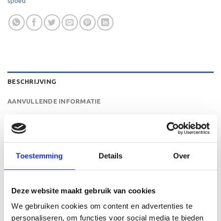
spoed
BESCHRIJVING
AANVULLENDE INFORMATIE
BEOORDELINGEN (0)
De ET.441 is een heel mooie trofee die zeer geschikt is
Toestemming
Details
Over
voor ieder (sport)toernooi of businessevenement. We
kunnen de beker personaliseren door er een tekst op de
voet van de beker aan te brengen. We graveren de tekst
Deze website maakt gebruik van cookies
gecentreerd op een aluminium plaatje.
We gebruiken cookies om content en advertenties te
personaliseren, om functies voor social media te bieden