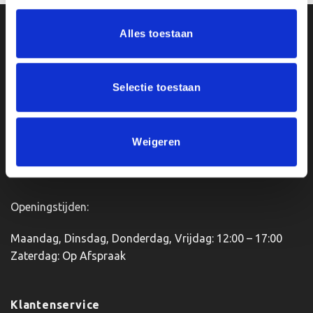
Alles toestaan
Ons Adres
Van Zanden Sportprijzen
Selectie toestaan
Bredaseweg 56
4901KM Oosterhout
kvk: 92898432
Weigeren
BTWnr. NL004987898B09
Openingstijden:
Maandag, Dinsdag, Donderdag, Vrijdag: 12:00 – 17:00
Zaterdag: Op Afspraak
Klantenservice