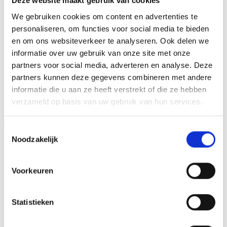
Deze website maakt gebruik van cookies
Dit kan een van onze tweehonderd standaard
We gebruiken cookies om content en advertenties te
afbeeldingen zijn, maar ook een eigen logo of afbeelding.
personaliseren, om functies voor social media te bieden
Deze kun je uploaden via het menu
en om ons websiteverkeer te analyseren. Ook delen we
informatie over uw gebruik van onze site met onze
partners voor social media, adverteren en analyse. Deze
partners kunnen deze gegevens combineren met andere
GERELATEERDE PRODUCTEN
informatie die u aan ze heeft verstrekt of die ze hebben
verzameld op basis van uw gebruik van hun services.
Aanbieding!
Aanbieding!
Toestemmingsselectie
Noodzakelijk
Toevoegen
Toevoegen
aan
aan
verlanglijst
verlanglijst
Voorkeuren
Statistieken