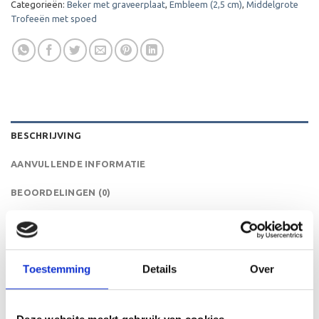
Categorieën:
Beker met graveerplaat
,
Embleem (2,5 cm)
,
Middelgrote
Trofeeën met spoed
BESCHRIJVING
AANVULLENDE INFORMATIE
BEOORDELINGEN (0)
De ET.439 is een heel mooie trofee die zeer geschikt is
voor ieder (sport)toernooi of businessevenement. We
kunnen de beker personaliseren door er een tekst op de
Toestemming
Details
Over
voet van de beker aan te brengen. We graveren de tekst
gecentreerd op een aluminium plaatje.Op de beker zelf
kunnen we een door jou gekozen afbeelding op plakken.