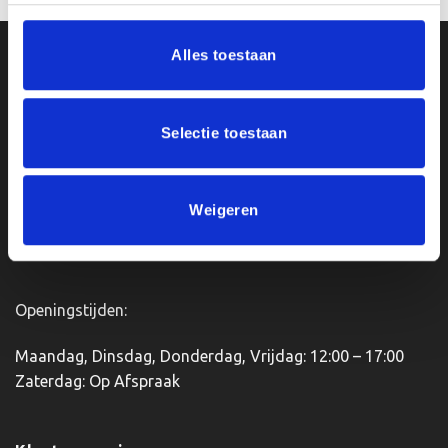
Alles toestaan
Ons Adres
Van Zanden Sportprijzen
Selectie toestaan
Bredaseweg 56
4901KM Oosterhout
kvk: 92898432
Weigeren
BTWnr. NL004987898B09
Openingstijden:
Maandag, Dinsdag, Donderdag, Vrijdag: 12:00 – 17:00
Zaterdag: Op Afspraak