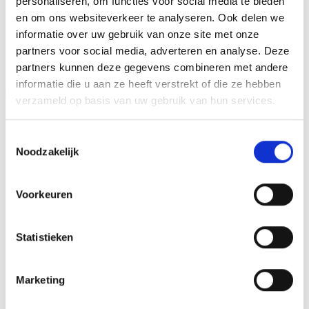
personaliseren, om functies voor social media te bieden
en om ons websiteverkeer te analyseren. Ook delen we
GERELATEERDE PRODUCTEN
informatie over uw gebruik van onze site met onze
partners voor social media, adverteren en analyse. Deze
partners kunnen deze gegevens combineren met andere
informatie die u aan ze heeft verstrekt of die ze hebben
Aanbieding!
verzameld op basis van uw gebruik van hun services.
Toevoegen
Toevoegen
aan
aan
verlanglijst
verlanglijst
Toestemmingsselectie
Noodzakelijk
Voorkeuren
Statistieken
Beeld FG4045.0 (14,5 cm)
Beeld FG153 (12 cm)
OP=OP
Oorspronkelijke
Huidige
€
9.60
€
8.10
€
7.50
incl. BTW
incl. BTW
prijs
prijs
Marketing
was:
is:
Bestellen
Bestellen
€9.60.
€8.10.