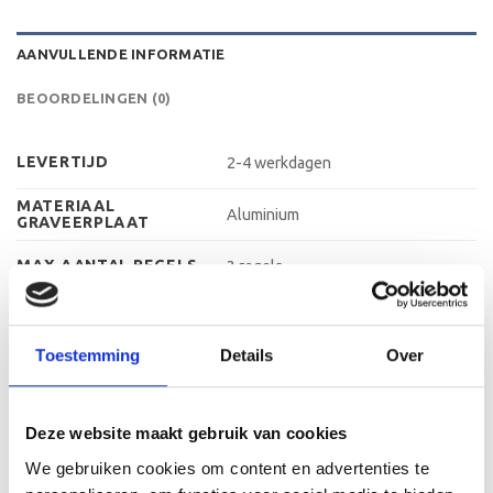
AANVULLENDE INFORMATIE
BEOORDELINGEN (0)
LEVERTIJD
2-4 werkdagen
MATERIAAL
Aluminium
GRAVEERPLAAT
MAX AANTAL REGELS
3 regels
MAX TEKENS PER
30 leestekens
REGEL
Toestemming
Details
Over
METHODE
Graveren
PERSONALISATIE
28 cm, 29,5 cm, 33 cm, 34,5 cm, 39
HOOGTE
Deze website maakt gebruik van cookies
cm, 42 cm
We gebruiken cookies om content en advertenties te