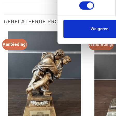
GERELATEERDE PRODUCTEN
Weigeren
Aanbieding!
Aanbieding!
Toevoegen
aan
verlanglijst