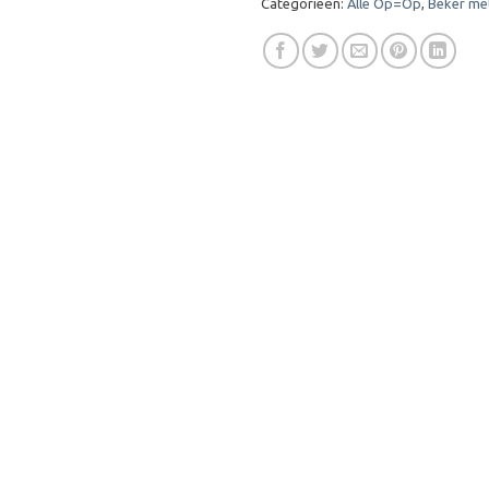
Categorieën:
Alle Op=Op
,
Beker me