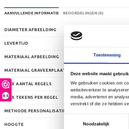
AANVULLENDE INFORMATIE
BEOORDELINGEN (0)
DIAMETER AFBEELDING
LEVERTIJD
Toestemming
MATERIAAL AFBEELDING
MATERIAAL GRAVEERPLAAT
Deze website maakt gebruik
We gebruiken cookies om cont
MAX AANTAL REGELS
websiteverkeer te analyseren
9,5
media, adverteren en analys
MAX TEKENS PER REGEL
verstrekt of die ze hebben v
METHODE PERSONALISATIE
Toestemmingsselectie
Noodzakelijk
HOOGTE