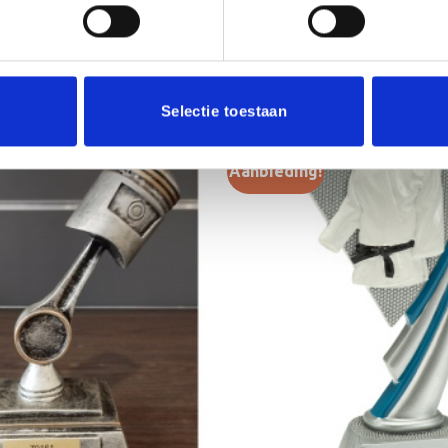
Selectie toestaan
Aanbieding!
Toevoegen
aan
verlanglijst