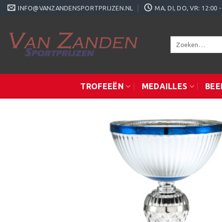
Ga
INFO@VANZANDENSPORTPRIJZEN.NL
MA, DI, DO, VR: 12:0
naar
inhoud
Zoeken
naar:
TROFEEËN
MEDAILLES
BEE