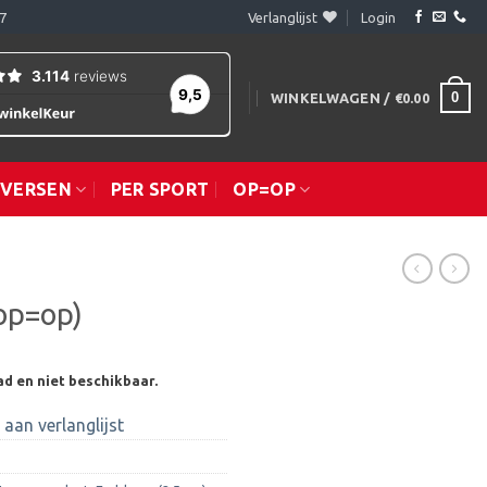
7
Verlanglijst
Login
0
WINKELWAGEN /
€
0.00
IVERSEN
PER SPORT
OP=OP
op=op)
ad en niet beschikbaar.
aan verlanglijst