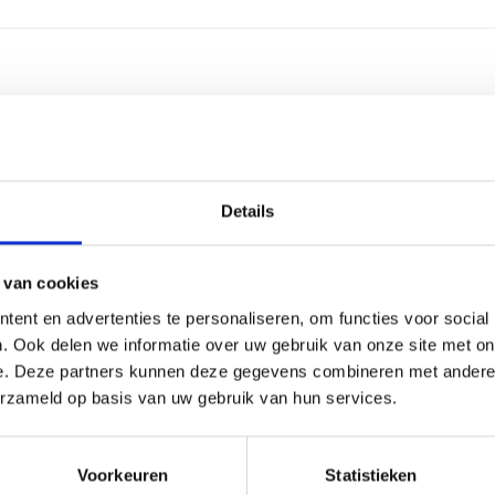
2,5 centimeter
2-4 werkdagen
Details
Aluminium
Aluminium
 van cookies
ent en advertenties te personaliseren, om functies voor social
3 regels
. Ook delen we informatie over uw gebruik van onze site met on
e. Deze partners kunnen deze gegevens combineren met andere i
30 leestekens
erzameld op basis van uw gebruik van hun services.
Graveren
Voorkeuren
Statistieken
23 cm, 25 cm, 26 cm, 28 cm, 30 cm, 32 cm, 34 cm, 35 cm