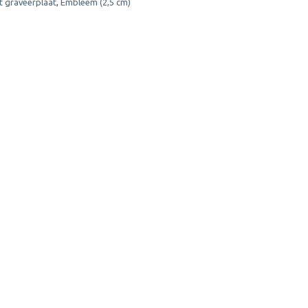
t graveerplaat
,
Embleem (2,5 cm)