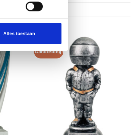
Alles toestaan
Aanbieding!
Toevoegen
Toevoegen
aan
aan
verlanglijst
verlanglijst