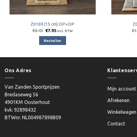
Z0169 (15 cm) OP=OP
Z
Oorspronkelijke
Huidige
€
9.45
€
7.95
€
1
incl. BTW
prijs
prijs
was:
is:
Bestellen
€9.45.
€7.95.
Ons Adres
Klantenser
Van Zanden Sportprijzen
Mijn account
Bredaseweg 56
Afrekenen
4901KM Oosterhout
kvk: 92898432
Winkelwagen
BTWnr. NL004987898B09
Contact