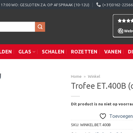
0 - 17:00 WO: GESLOTEN ZA: OP AFSPRAAK (10-12U)
(+31)0162-22566
LDEN
GLAS
SCHALEN
ROZETTEN
VANEN
D
Home
»
Winkel
Trofee ET.400B (
Toevoegen
Dit product is nu niet op voorra
aan
verlanglijst
Toevoegen 
SKU:
WINKEL.BET.400B