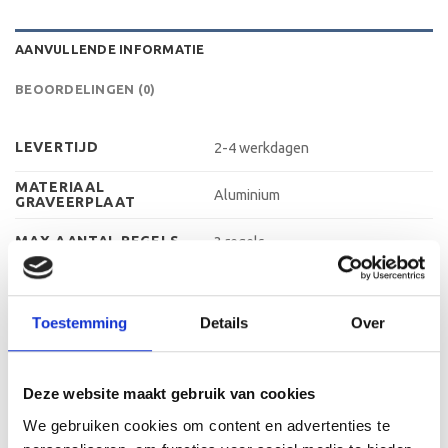
AANVULLENDE INFORMATIE
BEOORDELINGEN (0)
LEVERTIJD
2-4 werkdagen
MATERIAAL
Aluminium
GRAVEERPLAAT
MAX AANTAL REGELS
3 regels
MAX TEKENS PER
30 leestekens
REGEL
Toestemming
Details
Over
METHODE
Graveren
PERSONALISATIE
23 cm, 25 cm, 27 cm, 29 cm, 32 cm,
HOOGTE
Deze website maakt gebruik van cookies
33 cm
We gebruiken cookies om content en advertenties te