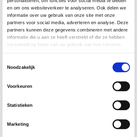
personaliseren, om functies voor social media te bieden
en om ons websiteverkeer te analyseren. Ook delen we
GERELATEERDE PRODUCTEN
informatie over uw gebruik van onze site met onze
partners voor social media, adverteren en analyse. Deze
partners kunnen deze gegevens combineren met andere
informatie die u aan ze heeft verstrekt of die ze hebben
Aanbieding!
Aanbieding!
verzameld op basis van uw gebruik van hun services.
Toevoegen
Toevoegen
aan
aan
verlanglijst
verlanglijst
Toestemmingsselectie
Noodzakelijk
Voorkeuren
Statistieken
Beeld FG4045.0 (14,5 cm)
Z0158 OP=OP
OP=OP
Prijsklasse:
Oorspronkelijke
Huidige
€
3.95
-
€
5.95
€
9.60
€
8.10
incl. BTW
incl. BTW
€3.95
prijs
prijs
Marketing
tot
was:
is:
Opties selecteren
Bestellen
€5.95
€9.60.
€8.10.
Dit