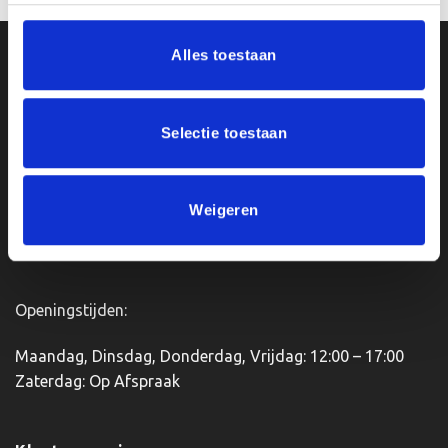
product
heeft
Alles toestaan
meerdere
Ons Adres
variaties.
Deze
optie
Van Zanden Sportprijzen
Selectie toestaan
kan
Bredaseweg 56
gekozen
4901KM Oosterhout
worden
kvk: 92898432
op
Weigeren
BTWnr. NL004987898B09
de
productpagina
Openingstijden:
Maandag, Dinsdag, Donderdag, Vrijdag: 12:00 – 17:00
Zaterdag: Op Afspraak