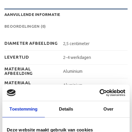
AANVULLENDE INFORMATIE
BEOORDELINGEN (0)
DIAMETER AFBEELDING
2,5 centimeter
LEVERTIJD
2-4 werkdagen
MATERIAAL
Aluminium
AFBEELDING
MATERIAAL
Aluminium
GRAVEERPLAAT
MAX AANTAL REGELS
3 regels
Toestemming
Details
Over
MAX TEKENS PER
30 leestekens
REGEL
METHODE
Graveren
PERSONALISATIE
Deze website maakt gebruik van cookies