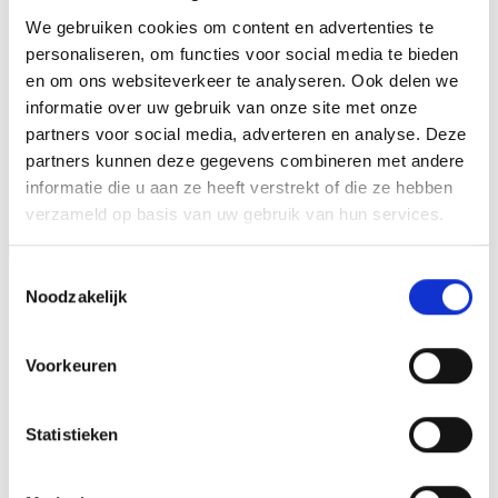
We gebruiken cookies om content en advertenties te
12 cm, 14 cm, 15 cm, 17 cm, 19 cm,
HOOGTE
20 cm
personaliseren, om functies voor social media te bieden
en om ons websiteverkeer te analyseren. Ook delen we
informatie over uw gebruik van onze site met onze
partners voor social media, adverteren en analyse. Deze
GERELATEERDE PRODUCTEN
partners kunnen deze gegevens combineren met andere
informatie die u aan ze heeft verstrekt of die ze hebben
verzameld op basis van uw gebruik van hun services.
Aanbieding!
Aanbieding!
Toestemmingsselectie
Toevoegen
Toevoegen
Noodzakelijk
aan
aan
verlanglijst
verlanglijst
Voorkeuren
Statistieken
Z0167 (13 cm) OP=OP
Beeld FG408 (17 cm) OP=OP