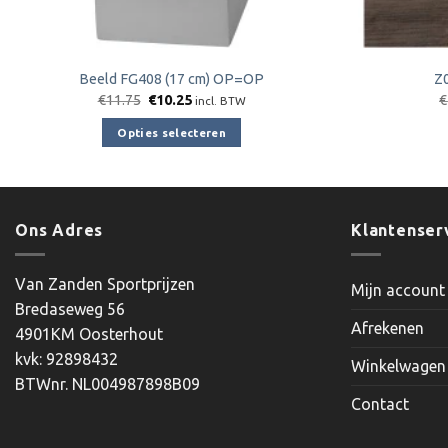
Beeld FG408 (17 cm) OP=OP
Z
Oorspronkelijke
Huidige
€
11.75
€
10.25
€
incl. BTW
prijs
prijs
was:
is:
Opties selecteren
€11.75.
€10.25.
Dit
product
heeft
meerdere
Ons Adres
Klantenser
variaties.
Deze
Van Zanden Sportprijzen
Mijn account
optie
Bredaseweg 56
kan
Afrekenen
4901KM Oosterhout
gekozen
kvk: 92898432
worden
Winkelwagen
BTWnr. NL004987898B09
op
Contact
de
productpagina