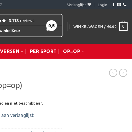
7
Verlanglijst
Login
0
WINKELWAGEN /
€
0.00
IVERSEN
PER SPORT
OP=OP
op=op)
ad en niet beschikbaar.
aan verlanglijst