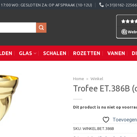
0 - 17:00 WO: GESLOTEN ZA: OP AFSPRAAK (10-12U)
(+31)0162-22566
LDEN
GLAS
SCHALEN
ROZETTEN
VANEN
D
Home
»
Winkel
Trofee ET.386B (
Toevoegen
Dit product is nu niet op voorra
aan
verlanglijst
Toevoegen 
SKU:
WINKEL.BET.386B