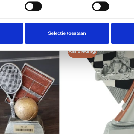
Selectie toestaan
Aanbieding!
Toevoegen
aan
verlanglijst