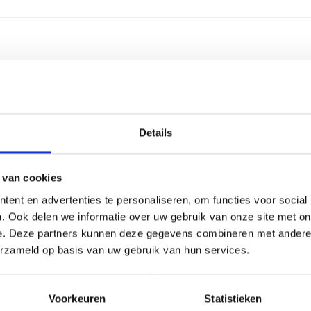
2,5 centimeter
2-4 werkdagen
Details
Aluminium
Aluminium
 van cookies
ent en advertenties te personaliseren, om functies voor social
3 regels
. Ook delen we informatie over uw gebruik van onze site met on
e. Deze partners kunnen deze gegevens combineren met andere i
30 leestekens
erzameld op basis van uw gebruik van hun services.
Graveren
Voorkeuren
Statistieken
12 cm, 14 cm, 15 cm, 17 cm, 19 cm, 20 cm