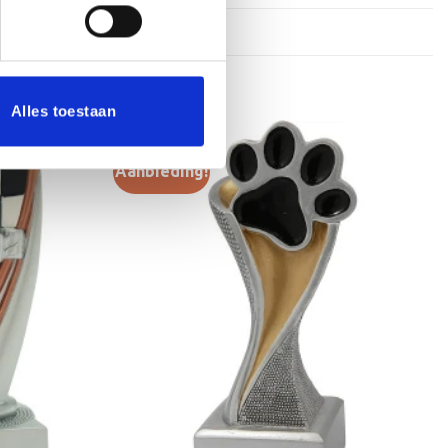
Alles toestaan
Aanbieding!
Toevoegen
Toevoegen
aan
aan
verlanglijst
verlanglijst