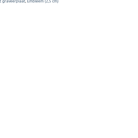
t graveerplaat
,
Embleem (2,5 cm)