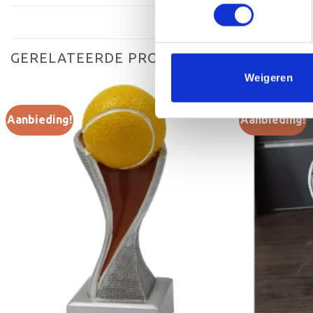
GERELATEERDE PRODUCTEN
Weigeren
Aanbieding!
Aanbieding!
Toevoegen
aan
verlanglijst