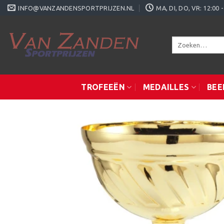
Ga
INFO@VANZANDENSPORTPRIJZEN.NL
MA, DI, DO, VR: 12:0
naar
inhoud
Zoeken
naar:
TROFEEËN
MEDAILLES
BEE