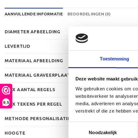
AANVULLENDE INFORMATIE
BEOORDELINGEN (0)
DIAMETER AFBEELDING
LEVERTIJD
Toestemming
MATERIAAL AFBEELDING
MATERIAAL GRAVEERPLAAT
Deze website maakt gebruik
We gebruiken cookies om cont
MAX AANTAL REGELS
websiteverkeer te analyseren
9,5
media, adverteren en analys
MAX TEKENS PER REGEL
verstrekt of die ze hebben v
METHODE PERSONALISATIE
Toestemmingsselectie
Noodzakelijk
HOOGTE