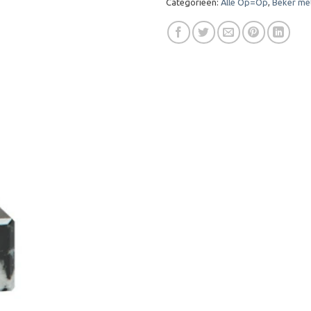
Categorieën:
Alle Op=Op
,
Beker me