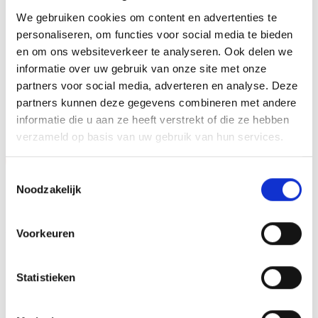
We gebruiken cookies om content en advertenties te
34 cm, 35 cm, 36 cm, 38 cm, 39
HOOGTE
cm
personaliseren, om functies voor social media te bieden
en om ons websiteverkeer te analyseren. Ook delen we
informatie over uw gebruik van onze site met onze
partners voor social media, adverteren en analyse. Deze
GERELATEERDE PRODUCTEN
partners kunnen deze gegevens combineren met andere
informatie die u aan ze heeft verstrekt of die ze hebben
verzameld op basis van uw gebruik van hun services.
Aanbieding!
Aanbieding!
Toestemmingsselectie
Toevoegen
Toevoegen
Noodzakelijk
aan
aan
verlanglijst
verlanglijst
Voorkeuren
Statistieken
Beeld FG414 OP=OP
Beeld FG914 (12 cm) OP=OP