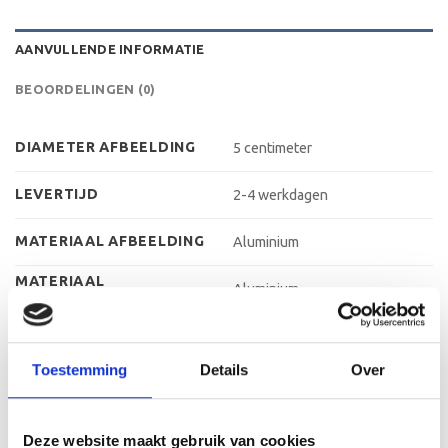
AANVULLENDE INFORMATIE
BEOORDELINGEN (0)
DIAMETER AFBEELDING
5 centimeter
LEVERTIJD
2-4 werkdagen
MATERIAAL AFBEELDING
Aluminium
MATERIAAL
Aluminium
GRAVEERPLAAT
MAX AANTAL REGELS
3 regels
Toestemming
Details
Over
MAX TEKENS PER REGEL
30 leestekens
METHODE
Graveren
PERSONALISATIE
Deze website maakt gebruik van cookies