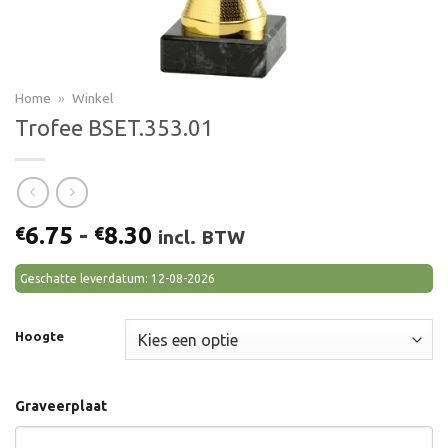
Home
»
Winkel
Trofee BSET.353.01
Prijsklasse:
6.75
-
8.30
€
€
incl. BTW
€6.75
tot
Geschatte leverdatum: 12-08-2026
€8.30
Hoogte
Graveerplaat