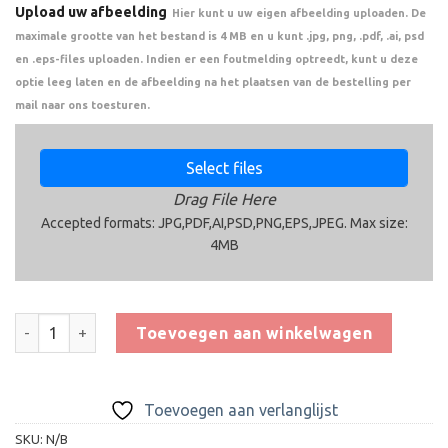
Upload uw afbeelding
Hier kunt u uw eigen afbeelding uploaden. De
maximale grootte van het bestand is 4 MB en u kunt .jpg, png, .pdf, .ai, psd
en .eps-files uploaden. Indien er een foutmelding optreedt, kunt u deze
optie leeg laten en de afbeelding na het plaatsen van de bestelling per
mail naar ons toesturen.
Select files
Drag File Here
Accepted formats: JPG,PDF,AI,PSD,PNG,EPS,JPEG. Max size:
4MB
Trofee BSET.353.01 aantal
Toevoegen aan winkelwagen
Toevoegen aan verlanglijst
SKU:
N/B