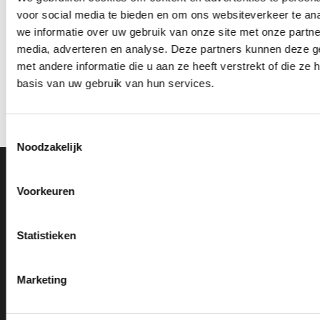
voor social media te bieden en om ons websiteverkeer te an
we informatie over uw gebruik van onze site met onze partne
media, adverteren en analyse. Deze partners kunnen deze 
Z0158 OP=OP
Z0173 (14 cm) OP=OP
met andere informatie die u aan ze heeft verstrekt of die z
Prijsklasse:
Oorspronkelijke
Huidige
€
3.95
-
€
5.95
€
4.95
€
3.95
incl. BTW
incl. BTW
basis van uw gebruik van hun services.
€3.95
prijs
prijs
tot
was:
is:
Opties selecteren
Bestellen
€5.95
€4.95.
€3.95.
Dit
product
Toestemmingsselectie
heeft
Noodzakelijk
meerdere
variaties.
Ons Adres
Deze
Voorkeuren
optie
Van Zanden Sportprijzen
kan
Bredaseweg 56
gekozen
Statistieken
worden
4901KM Oosterhout
op
kvk: 92898432
Marketing
de
BTWnr. NL004987898B09
productpagina