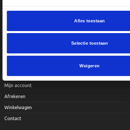
BTWnr. NL004987898B09
de
productpagina
Alles toestaan
Openingstijden:
Maandag, Dinsdag, Donderdag, Vrijdag: 12:00 – 17:00
Selectie toestaan
Zaterdag: Op Afspraak
Weigeren
Klantenservice
Mijn account
Afrekenen
Winkelwagen
Contact