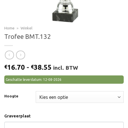
Home
»
Winkel
Trofee BMT.132
Prijsklasse:
16.70
-
38.55
€
€
incl. BTW
€16.70
tot
Geschatte leverdatum: 12-08-2026
€38.55
Hoogte
Graveerplaat