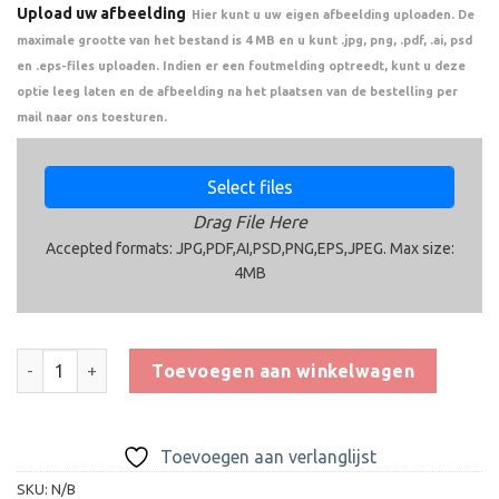
Upload uw afbeelding
Hier kunt u uw eigen afbeelding uploaden. De
maximale grootte van het bestand is 4 MB en u kunt .jpg, png, .pdf, .ai, psd
en .eps-files uploaden. Indien er een foutmelding optreedt, kunt u deze
optie leeg laten en de afbeelding na het plaatsen van de bestelling per
mail naar ons toesturen.
Select files
Drag File Here
Accepted formats: JPG,PDF,AI,PSD,PNG,EPS,JPEG. Max size:
4MB
Trofee BMT.132 aantal
Toevoegen aan winkelwagen
Toevoegen aan verlanglijst
SKU:
N/B