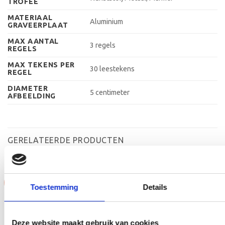
TROFEE
MATERIAAL
Aluminium
GRAVEERPLAAT
MAX AANTAL
3 regels
REGELS
MAX TEKENS PER
30 leestekens
REGEL
DIAMETER
5 centimeter
AFBEELDING
GERELATEERDE PRODUCTEN
Aanbieding!
Aanbieding!
Toestemming
Details
Toevoegen
Toevoegen
aan
aan
verlanglijst
verlanglijst
Deze website maakt gebruik van cookies