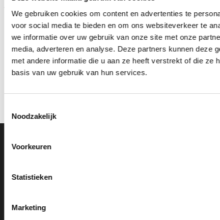
We gebruiken cookies om content en advertenties te persona
voor social media te bieden en om ons websiteverkeer te an
we informatie over uw gebruik van onze site met onze partne
media, adverteren en analyse. Deze partners kunnen deze 
met andere informatie die u aan ze heeft verstrekt of die z
Z0155 (15 cm) OP=OP
Beeld Z0191 OP=OP
basis van uw gebruik van hun services.
Oorspronkelijke
Huidige
Prijsklasse:
€
7.95
€
6.45
€
3.65
-
€
4.45
incl. BTW
incl. BTW
prijs
prijs
€3.65
was:
is:
tot
Bestellen
Opties selecteren
€7.95.
€6.45.
€4.45
Toestemmingsselectie
Dit
Noodzakelijk
product
heeft
meerdere
Ons Adres
Voorkeuren
variaties.
Deze
optie
Van Zanden Sportprijzen
Statistieken
kan
Bredaseweg 56
gekozen
4901KM Oosterhout
worden
Marketing
kvk: 92898432
op